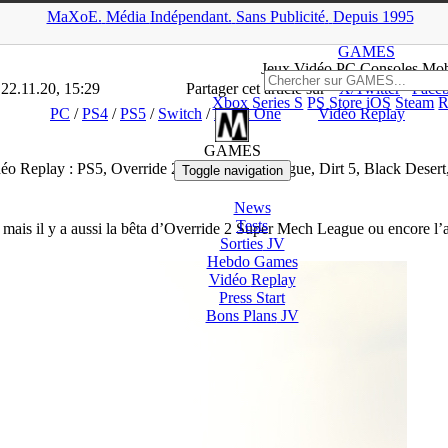
MaXoE.
Média
Indépendant.
▲
Sans Pub
licité
.
Depuis 1995
Dossiers
>
PC
>
Vidéo Replay : PS5, Override 2 Super Mech League, D
GAMES
Jeux
Vidéo
PC Consoles Mob
 22.11.20, 15:29
Partager cet article sur
X/Twitter
Face
Xbox Series S
PS Store
iOS
Steam
R
PC
/
PS4
/
PS5
/
Switch
/
Xbox One
Vidéo Replay
GAMES
éo Replay : PS5, Override 2 Super Mech League, Dirt 5, Black Deser
Toggle navigation
News
Tests
is il y a aussi la bêta d’Override 2 Super Mech League ou encore l’a
Sorties
JV
Hebdo Games
Vidéo
Replay
Press Start
Bons Plans
JV