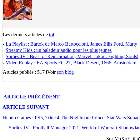
Les derniers articles de
tof
:
-
La Playlist : Bartok de Marco Bartoccioni, James Ellis Ford, Marty
-
Streamy Kids : un baladeur audio pour les plus jeunes
-
Sorties JV : Beast of Reincarnation, Marvel Tōkon: Fighting Souls!
-
Vidéo Replay : EA Sports FC 27, Black Desert, 1666: Amsterdam,
Articles publiés : 5174
Voir
son blog
ARTICLE
PRÉCÉDENT
ARTICLE
SUIVANT
Hebdo Games : PS5, Trine 4 The Nightmare Prince, Star Wars Squad
Sorties JV : Football Manager 2021, World of Warcraft Shadowla
Sur
MaXoE
, il 