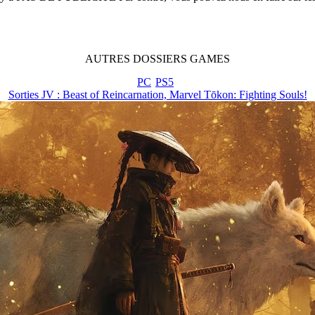
AUTRES
DOSSIERS
GAMES
PC
PS5
Sorties JV : Beast of Reincarnation, Marvel Tōkon: Fighting Souls!