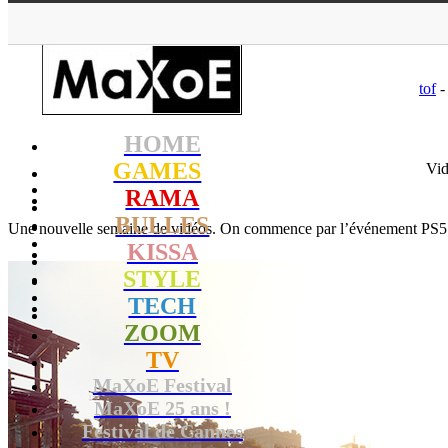
MaXoE
>
GAMES
>
tof
-
HOME
GAMES
Vid
RAMA
BULLES
Une nouvelle semaine de vidéos. On commence par l’événement PS5 ma
KISSA
STYLE
TECH
ZOOM
TV
MaXoE Festival
MaXoE 25 ans !
Festival de Cannes