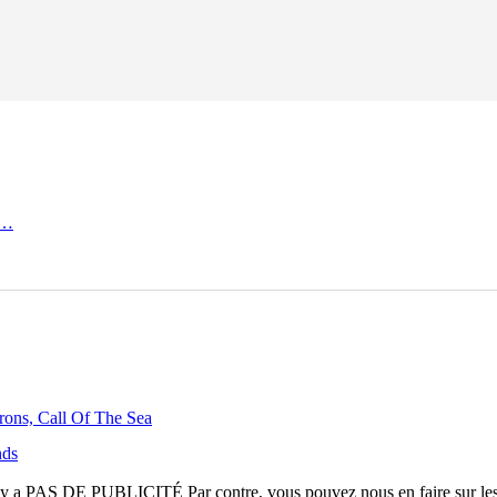
 …
rons, Call Of The Sea
nds
n'y a
PAS DE PUBLICITÉ
Par contre, vous pouvez nous en faire sur le