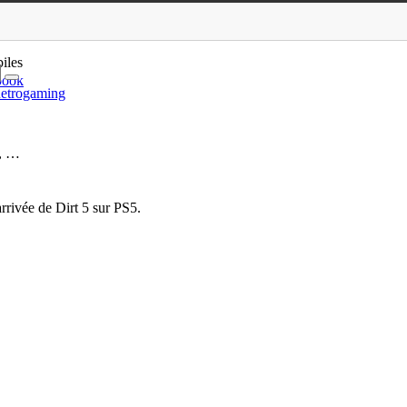
irt 5, Black Desert, …
iles
book
etrogaming
t, …
rrivée de Dirt 5 sur PS5.