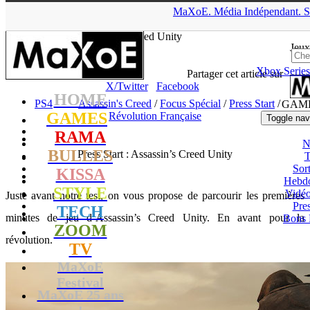
▲
MaXoE.
Média
Indépendant.
S
MaXoE
>
GAMES
>
Dossiers
>
PS4
>
Press Start : Assassin’s
Creed Unity
Jeux
Xbox Series
tof
- 23.11.14, 13:10
Partager cet article sur
X/Twitter
Facebook
HOME
PS4
Assassin's Creed
/
Focus Spécial
/
Press Start
/
GAM
GAMES
Révolution Française
Toggle nav
RAMA
N
BULLES
Press Start : Assassin’s Creed Unity
T
Sort
KISSA
Hebd
STYLE
Vidé
Juste avant notre test, on vous propose de parcourir les premières
Pres
TECH
minutes de jeu d’Assassin’s Creed Unity. En avant pour la
Bons 
ZOOM
révolution.
TV
MaXoE
Festival
MaXoE 25 ans
!