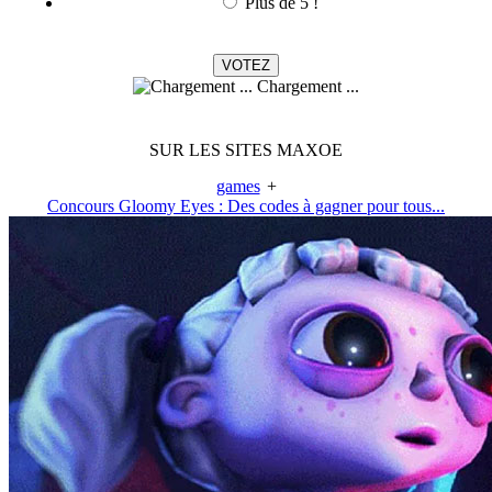
Plus de 5 !
Chargement ...
SUR LES SITES MAXOE
games
+
Concours Gloomy Eyes : Des codes à gagner pour tous...