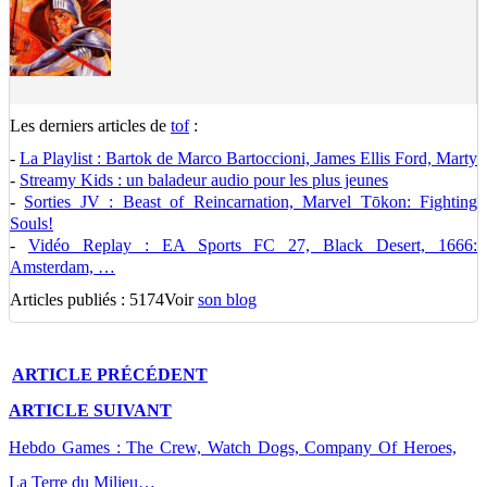
Les derniers articles de
tof
:
-
La Playlist : Bartok de Marco Bartoccioni, James Ellis Ford, Marty
-
Streamy Kids : un baladeur audio pour les plus jeunes
-
Sorties JV : Beast of Reincarnation, Marvel Tōkon: Fighting
Souls!
-
Vidéo Replay : EA Sports FC 27, Black Desert, 1666:
Amsterdam, …
Articles publiés : 5174
Voir
son blog
ARTICLE
PRÉCÉDENT
ARTICLE
SUIVANT
Hebdo Games : The Crew, Watch Dogs, Company Of Heroes,
La Terre du Milieu…