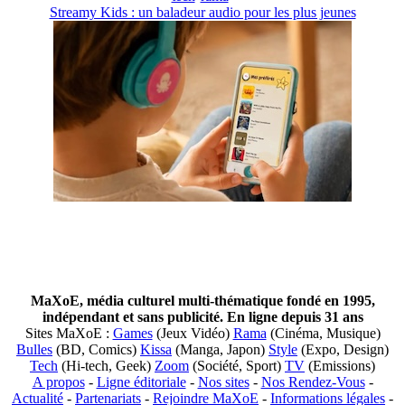
Streamy Kids : un baladeur audio pour les plus jeunes
MaXoE, média culturel multi-thématique fondé en 1995,
indépendant et sans publicité. En ligne depuis 31 ans
Sites MaXoE :
Games
(Jeux Vidéo)
Rama
(Cinéma, Musique)
Bulles
(BD, Comics)
Kissa
(Manga, Japon)
Style
(Expo, Design)
Tech
(Hi-tech, Geek)
Zoom
(Société, Sport)
TV
(Emissions)
A propos
-
Ligne éditoriale
-
Nos sites
-
Nos Rendez-Vous
-
Actualité
-
Partenariats
-
Rejoindre MaXoE
-
Informations légales
-