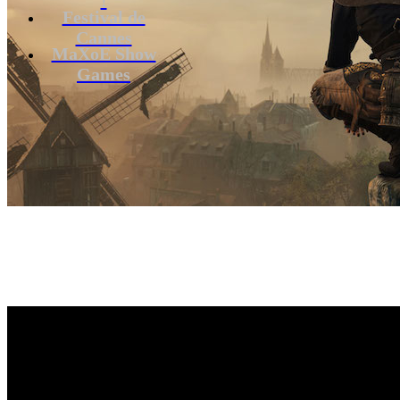
Festival de
Cannes
MaXoE Show
Games