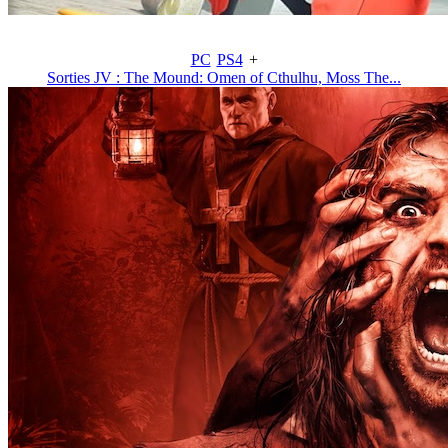
PC
PS4
+
Sorties JV : The Mound: Omen of Cthulhu, Moss The...