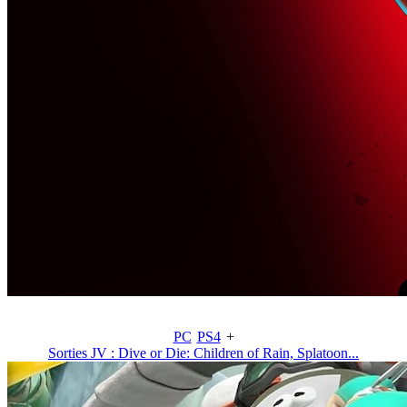
PC
PS4
+
Sorties JV : Dive or Die: Children of Rain, Splatoon...