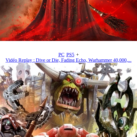
PC
PS5
+
Vidéo Replay : Dive or Die, Fading Echo, Warhammer 40,000,...