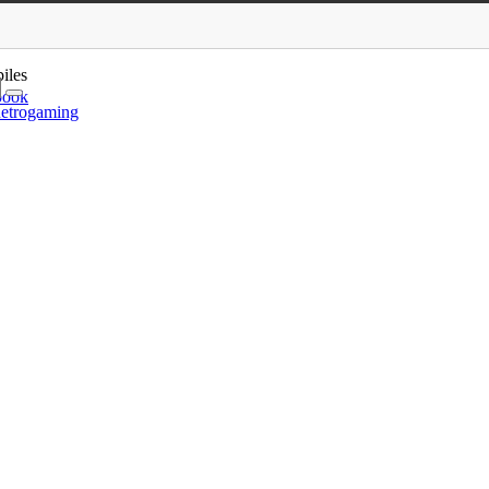
 VR
iles
book
etrogaming