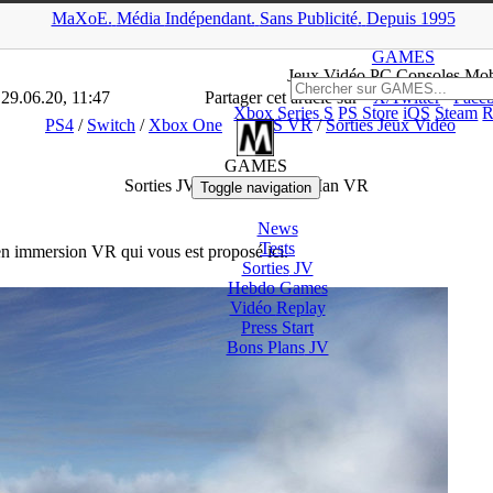
MaXoE.
Média
Indépendant.
▲
Sans Pub
licité
.
Depuis 1995
aXoE
>
GAMES
>
Dossiers
>
PS4
>
Sorties JV : Marvel’s Iron Man
GAMES
Jeux
Vidéo
PC Consoles Mob
 29.06.20, 11:47
Partager cet article sur
X/Twitter
Face
Xbox Series S
PS Store
iOS
Steam
R
PS4
/
Switch
/
Xbox One
PS VR
/
Sorties Jeux Vidéo
GAMES
Sorties JV : Marvel’s Iron Man VR
Toggle navigation
News
Tests
 en immersion VR qui vous est proposé ici.
Sorties
JV
Hebdo Games
Vidéo
Replay
Press Start
Bons Plans
JV