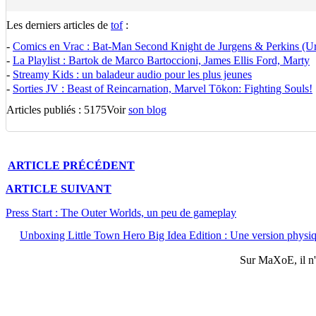
Les derniers articles de
tof
:
-
Comics en Vrac : Bat-Man Second Knight de Jurgens & Perkins (U
-
La Playlist : Bartok de Marco Bartoccioni, James Ellis Ford, Marty
-
Streamy Kids : un baladeur audio pour les plus jeunes
-
Sorties JV : Beast of Reincarnation, Marvel Tōkon: Fighting Souls!
Articles publiés : 5175
Voir
son blog
ARTICLE
PRÉCÉDENT
ARTICLE
SUIVANT
Press Start : The Outer Worlds, un peu de gameplay
Unboxing Little Town Hero Big Idea Edition : Une version physiq
Sur
MaXoE
, il 