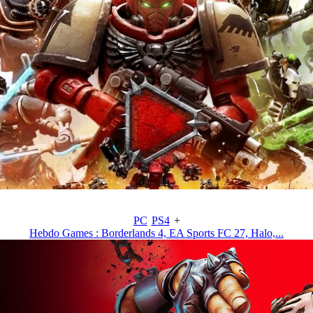
PC
PS4
+
Hebdo Games : Borderlands 4, EA Sports FC 27, Halo,...