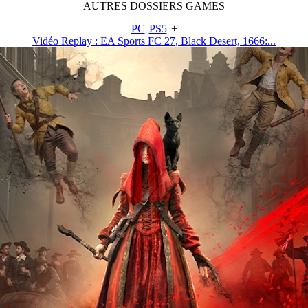
AUTRES
DOSSIERS
GAMES
PC
PS5
+
Vidéo Replay : EA Sports FC 27, Black Desert, 1666:...