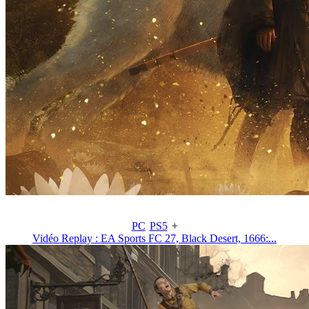
PC
PS5
+
Vidéo Replay : EA Sports FC 27, Black Desert, 1666:...