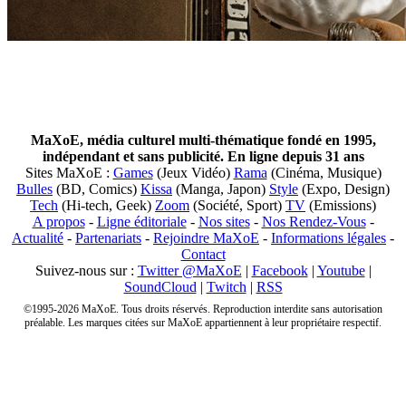
MaXoE, média culturel multi-thématique fondé en 1995,
indépendant et sans publicité. En ligne depuis 31 ans
Sites MaXoE :
Games
(Jeux Vidéo)
Rama
(Cinéma, Musique)
Bulles
(BD, Comics)
Kissa
(Manga, Japon)
Style
(Expo, Design)
Tech
(Hi-tech, Geek)
Zoom
(Société, Sport)
TV
(Emissions)
A propos
-
Ligne éditoriale
-
Nos sites
-
Nos Rendez-Vous
-
Actualité
-
Partenariats
-
Rejoindre MaXoE
-
Informations légales
-
Contact
Suivez-nous sur :
Twitter @MaXoE
|
Facebook
|
Youtube
|
SoundCloud
|
Twitch
|
RSS
©1995-2026 MaXoE. Tous droits réservés. Reproduction interdite sans autorisation
préalable. Les marques citées sur MaXoE appartiennent à leur propriétaire respectif.