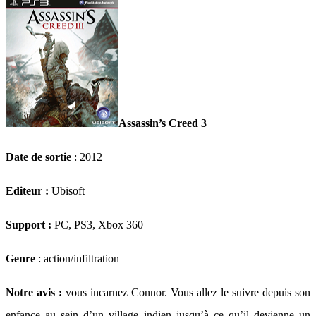
Assassin’s Creed 3
Date de sortie
: 2012
Editeur :
Ubisoft
Support :
PC, PS3, Xbox 360
Genre
: action/infiltration
Notre avis :
vous incarnez Connor. Vous allez le suivre depuis son
enfance au sein d’un village indien jusqu’à ce qu’il devienne un