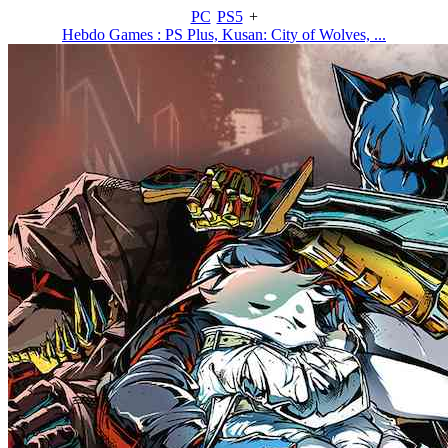
PC
PS5
+
Hebdo Games : PS Plus, Kusan: City of Wolves, ...