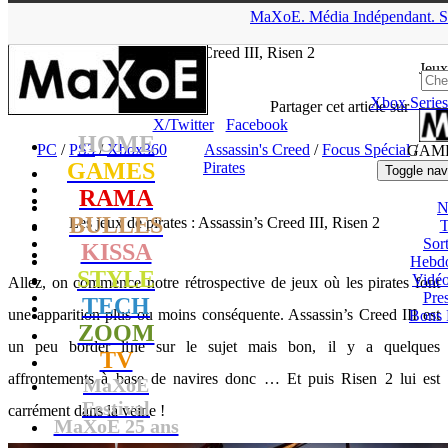
▲
MaXoE.
Média
Indépendant.
S
MaXoE
>
GAMES
>
Dossiers
>
PC
>
Les jeux de pirates :
Assassin’s Creed III, Risen 2
Jeux
Xbox Series
tof
- 30.10.13, 13:10
Partager cet article sur
X/Twitter
Facebook
HOME
PC
/
PS3
/
Xbox360
Assassin's Creed
/
Focus Spécial
/
GAM
GAMES
Pirates
Toggle nav
RAMA
N
BULLES
Les jeux de pirates : Assassin’s Creed III, Risen 2
T
Sort
KISSA
Hebd
STYLE
Vidé
Allez, on commence notre rétrospective de jeux où les pirates font
Pres
TECH
une apparition plus ou moins conséquente. Assassin’s Creed III est
Bons 
ZOOM
un peu border line sur le sujet mais bon, il y a quelques
TV
affrontements à base de navires donc … Et puis Risen 2 lui est
MaXoE
Festival
carrément dans la veine !
MaXoE 25 ans
!