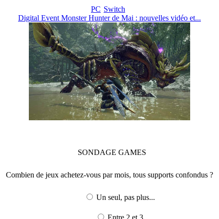
PC
Switch
Digital Event Monster Hunter de Mai : nouvelles vidéo et...
SONDAGE
GAMES
Combien de jeux achetez-vous par mois, tous supports confondus ?
Un seul, pas plus...
Entre 2 et 3