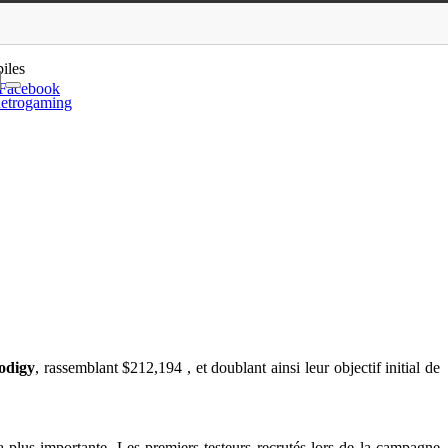
lpha pour les backers
iles
Facebook
etrogaming
odigy
, rassemblant $212,194 , et doublant ainsi leur objectif initial de
plus importante. Les premiers testeurs recrutés lors de la campagne