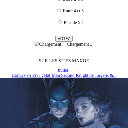
Entre 4 et 5
Plus de 5 !
Chargement ...
SUR LES SITES MAXOE
bulles
Comics en Vrac : Bat-Man Second Knight de Jurgens &...