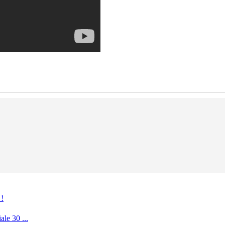
 !
le 30 ...