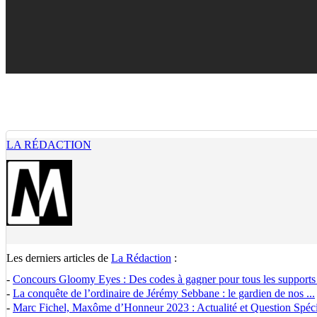
LA RÉDACTION
Les derniers articles de
La Rédaction
:
-
Concours Gloomy Eyes : Des codes à gagner pour tous les supports
-
La conquête de l’ordinaire de Jérémy Sebbane : le gardien de nos ...
-
Marc Fichel, Maxôme d’Honneur 2023 : Actualité et Question Spécia