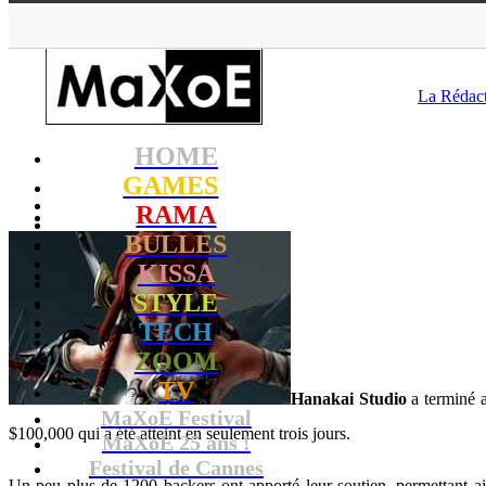
MaXoE
>
GAMES
La Rédac
HOME
GAMES
RAMA
BULLES
KISSA
STYLE
TECH
ZOOM
TV
Hanakai Studio
a terminé 
MaXoE Festival
$100,000 qui a été atteint en seulement trois jours.
MaXoE 25 ans !
Festival de Cannes
Un peu plus de 1200 backers ont apporté leur soutien, permettant a