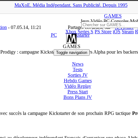
MaXoE.
Média
Indépendant.
▲
Sans Pub
licité
.
Depuis 1995
>
Downloads
>
PC
>
Prodigy : campagne Kickstarter réussie et accès A
GAMES
Jeux
Vidéo
PC Consoles Mob
tion
- 07.05.14, 11:21
Partager cet article sur
X/Twitter
Xbox Series S
PS Store
iOS
Steam
R
PC
Kickstarter
GAMES
Prodigy : campagne Kickstarter réussie et accès Alpha pour les backers
Toggle navigation
News
Tests
Sorties
JV
Hebdo Games
Vidéo
Replay
Press Start
Bons Plans
JV
avec succès la campagne Kickstarter de son prochain RPG tactique
Pr
insi au développeur indépendant Français d’organiser une phase Alpha 