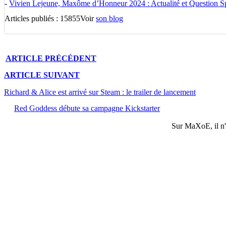
-
Vivien Lejeune, Maxôme d’Honneur 2024 : Actualité et Question Spé
Articles publiés : 15855
Voir
son blog
ARTICLE
PRÉCÉDENT
ARTICLE
SUIVANT
Richard & Alice est arrivé sur Steam : le trailer de lancement
Red Goddess débute sa campagne Kickstarter
Sur
MaXoE
, il 