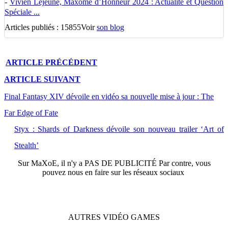
-
Vivien Lejeune, Maxôme d’Honneur 2024 : Actualité et Question
Spéciale ...
Articles publiés : 15855
Voir
son blog
ARTICLE
PRÉCÉDENT
ARTICLE
SUIVANT
Final Fantasy XIV dévoile en vidéo sa nouvelle mise à jour : The
Far Edge of Fate
Styx : Shards of Darkness dévoile son nouveau trailer ‘Art of
Stealth’
Sur
MaXoE
, il n'y a
PAS DE PUBLICITÉ
Par contre, vous
pouvez nous en faire sur les réseaux sociaux
AUTRES
VIDÉO
GAMES