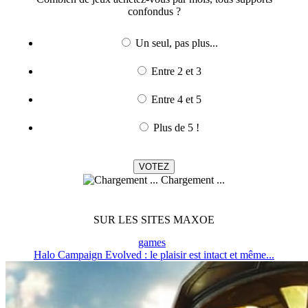
confondus ?
Un seul, pas plus...
Entre 2 et 3
Entre 4 et 5
Plus de 5 !
Chargement ...
SUR LES SITES MAXOE
games
Halo Campaign Evolved : le plaisir est intact et même...