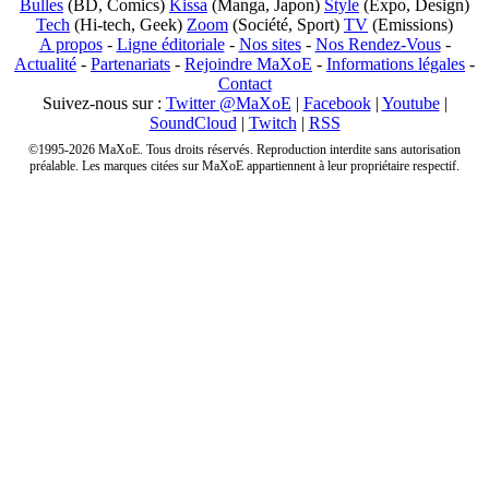
Bulles
(BD, Comics)
Kissa
(Manga, Japon)
Style
(Expo, Design)
Tech
(Hi-tech, Geek)
Zoom
(Société, Sport)
TV
(Emissions)
A propos
-
Ligne éditoriale
-
Nos sites
-
Nos Rendez-Vous
-
Actualité
-
Partenariats
-
Rejoindre MaXoE
-
Informations légales
-
Contact
Suivez-nous sur :
Twitter @MaXoE
|
Facebook
|
Youtube
|
SoundCloud
|
Twitch
|
RSS
©1995-2026 MaXoE. Tous droits réservés. Reproduction interdite sans autorisation
préalable. Les marques citées sur MaXoE appartiennent à leur propriétaire respectif.