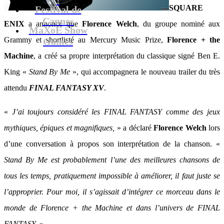
SQUARE
Festival de
Cannes
ENIX
a annoncé que
Florence Welch
, du groupe nominé aux
MaXoE Show
Grammy et shortlisté au Mercury Music Prize,
Florence + the
Games
Machine
, a créé sa propre interprétation du classique signé Ben E.
King «
Stand By Me
», qui accompagnera le nouveau trailer du très
attendu
FINAL FANTASY XV
.
«
J’ai toujours considéré les FINAL FANTASY comme des jeux
mythiques, épiques et magnifiques,
» a déclaré
Florence Welch
lors
d’une conversation à propos son interprétation de la chanson. «
Stand By Me est probablement l’une des meilleures chansons de
tous les temps, pratiquement impossible à améliorer, il faut juste se
l’approprier. Pour moi, il s’agissait d’intégrer ce morceau dans le
monde de Florence + the Machine et dans l’univers de FINAL
FANTASY.
»