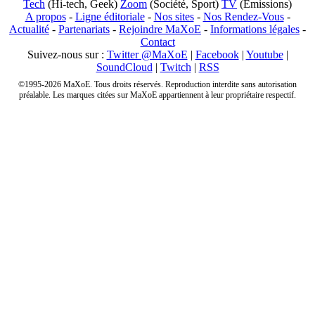
Tech
(Hi-tech, Geek)
Zoom
(Société, Sport)
TV
(Emissions)
A propos
-
Ligne éditoriale
-
Nos sites
-
Nos Rendez-Vous
-
Actualité
-
Partenariats
-
Rejoindre MaXoE
-
Informations légales
-
Contact
Suivez-nous sur :
Twitter @MaXoE
|
Facebook
|
Youtube
|
SoundCloud
|
Twitch
|
RSS
©1995-2026 MaXoE. Tous droits réservés. Reproduction interdite sans autorisation
préalable. Les marques citées sur MaXoE appartiennent à leur propriétaire respectif.