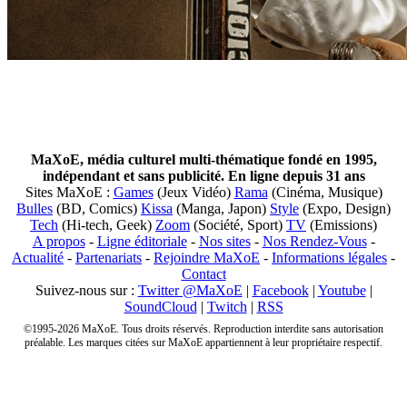
MaXoE, média culturel multi-thématique fondé en 1995,
indépendant et sans publicité. En ligne depuis 31 ans
Sites MaXoE :
Games
(Jeux Vidéo)
Rama
(Cinéma, Musique)
Bulles
(BD, Comics)
Kissa
(Manga, Japon)
Style
(Expo, Design)
Tech
(Hi-tech, Geek)
Zoom
(Société, Sport)
TV
(Emissions)
A propos
-
Ligne éditoriale
-
Nos sites
-
Nos Rendez-Vous
-
Actualité
-
Partenariats
-
Rejoindre MaXoE
-
Informations légales
-
Contact
Suivez-nous sur :
Twitter @MaXoE
|
Facebook
|
Youtube
|
SoundCloud
|
Twitch
|
RSS
©1995-2026 MaXoE. Tous droits réservés. Reproduction interdite sans autorisation
préalable. Les marques citées sur MaXoE appartiennent à leur propriétaire respectif.