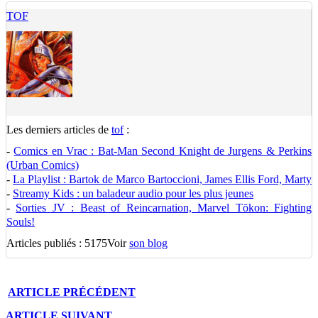
TOF
Les derniers articles de
tof
:
-
Comics en Vrac : Bat-Man Second Knight de Jurgens & Perkins
(Urban Comics)
-
La Playlist : Bartok de Marco Bartoccioni, James Ellis Ford, Marty
-
Streamy Kids : un baladeur audio pour les plus jeunes
-
Sorties JV : Beast of Reincarnation, Marvel Tōkon: Fighting
Souls!
Articles publiés : 5175
Voir
son blog
ARTICLE
PRÉCÉDENT
ARTICLE
SUIVANT