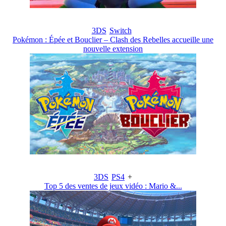
3DS
Switch
Pokémon : Épée et Bouclier – Clash des Rebelles accueille une
nouvelle extension
3DS
PS4
+
Top 5 des ventes de jeux vidéo : Mario &...