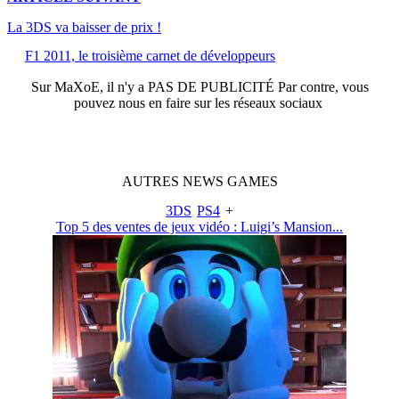
La 3DS va baisser de prix !
F1 2011, le troisième carnet de développeurs
Sur
MaXoE
, il n'y a
PAS DE PUBLICITÉ
Par contre, vous
pouvez nous en faire sur les réseaux sociaux
AUTRES
NEWS
GAMES
3DS
PS4
+
Top 5 des ventes de jeux vidéo : Luigi’s Mansion...