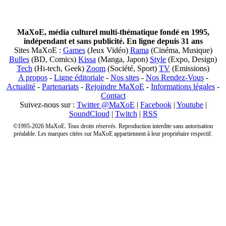
MaXoE, média culturel multi-thématique fondé en 1995,
indépendant et sans publicité. En ligne depuis 31 ans
Sites MaXoE :
Games
(Jeux Vidéo)
Rama
(Cinéma, Musique)
Bulles
(BD, Comics)
Kissa
(Manga, Japon)
Style
(Expo, Design)
Tech
(Hi-tech, Geek)
Zoom
(Société, Sport)
TV
(Emissions)
A propos
-
Ligne éditoriale
-
Nos sites
-
Nos Rendez-Vous
-
Actualité
-
Partenariats
-
Rejoindre MaXoE
-
Informations légales
-
Contact
Suivez-nous sur :
Twitter @MaXoE
|
Facebook
|
Youtube
|
SoundCloud
|
Twitch
|
RSS
©1995-2026 MaXoE. Tous droits réservés. Reproduction interdite sans autorisation
préalable. Les marques citées sur MaXoE appartiennent à leur propriétaire respectif.