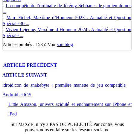
-
La conquête de l’ordinaire de Jérémy Sebbane : le gardien de nos
...
-
Marc Fichel, Maxôme d’Honneur 2023 : Actualité et Question
Spéciale 30 ...
-
Vivien Lejeune, Maxôme d’Honneur 2024 : Actualité et Question
Spéciale ...
Articles publiés : 15855
Voir
son blog
ARTICLE
PRÉCÉDENT
ARTICLE
SUIVANT
idroid:con de snakebyte : première manette de jeu compatible
Android et iOS
Little Amazon, univers acidulé et enchantement sur iPhone et
iPad
Sur
MaXoE
, il n'y a
PAS DE PUBLICITÉ
Par contre, vous
pouvez nous en faire sur les réseaux sociaux