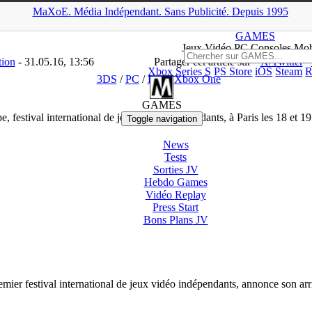
MaXoE.
Média
Indépendant.
▲
Sans Pub
licité
.
Depuis 1995
News
>
3DS
>
IndieCade Europe, festival international de jeux vidéo 
GAMES
Jeux
Vidéo
PC Consoles Mob
tion
- 31.05.16, 13:56
Partager cet article sur
X/Twitter
Xbox Series S
PS Store
iOS
Steam
R
3DS
/
PC
/
PS4
/
Xbox One
GAMES
, festival international de jeux vidéo indépendants, à Paris les 18 et
Toggle navigation
News
Tests
Sorties
JV
Hebdo Games
Vidéo
Replay
Press Start
Bons Plans
JV
remier festival international de jeux vidéo indépendants, annonce son ar