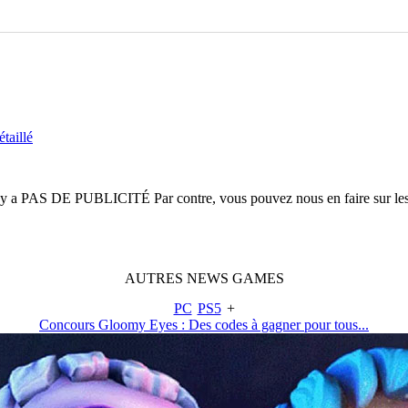
taillé
n'y a
PAS DE PUBLICITÉ
Par contre, vous pouvez nous en faire sur le
AUTRES
NEWS
GAMES
PC
PS5
+
Concours Gloomy Eyes : Des codes à gagner pour tous...