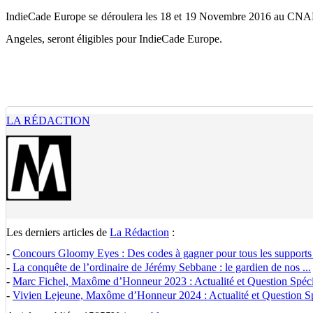
IndieCade Europe se déroulera les 18 et 19 Novembre 2016 au CNAM –
Angeles, seront éligibles pour IndieCade Europe.
LA RÉDACTION
Les derniers articles de
La Rédaction
:
-
Concours Gloomy Eyes : Des codes à gagner pour tous les supports
-
La conquête de l’ordinaire de Jérémy Sebbane : le gardien de nos ...
-
Marc Fichel, Maxôme d’Honneur 2023 : Actualité et Question Spécia
-
Vivien Lejeune, Maxôme d’Honneur 2024 : Actualité et Question Spé