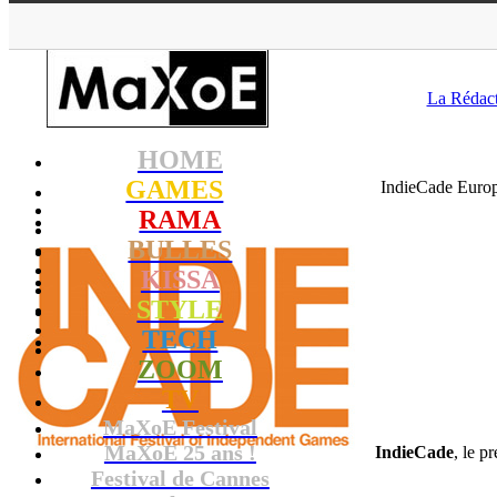
MaXoE
>
GAMES
>
La Rédac
HOME
GAMES
IndieCade Europe
RAMA
BULLES
KISSA
STYLE
TECH
ZOOM
TV
MaXoE Festival
MaXoE 25 ans !
IndieCade
, le p
Festival de Cannes