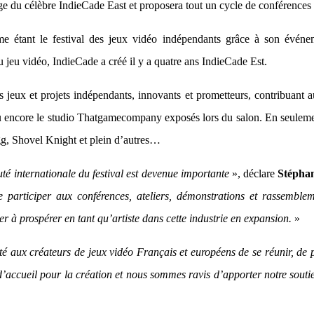
ge du célèbre IndieCade East et proposera tout un cycle de conférences
e étant le festival des jeux vidéo indépendants grâce à son événe
eu vidéo, IndieCade a créé il y a quatre ans IndieCade Est.
 jeux et projets indépendants, innovants et prometteurs, contribuant au
ou encore le studio Thatgamecompany exposés lors du salon. En seulem
gg, Shovel Knight et plein d’autres…
é internationale du festival est devenue importante
», déclare
Stéphan
de participer aux conférences, ateliers, démonstrations et rassembl
er à prospérer en tant qu’artiste dans cette industrie en expansion.
»
é aux créateurs de jeux vidéo Français et européens de se réunir, de pa
d’accueil pour la création et nous sommes ravis d’apporter notre sout