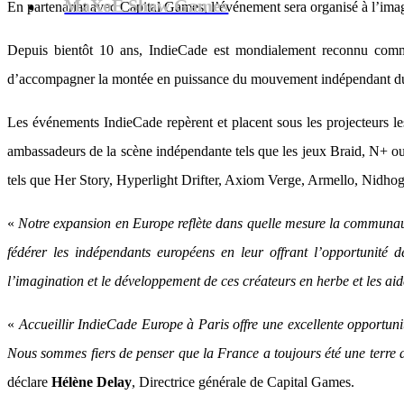
MaXoE Show Games
En partenariat avec Capital Games, l’événement sera organisé à l’ima
Depuis bientôt 10 ans, IndieCade est mondialement reconnu comm
d’accompagner la montée en puissance du mouvement indépendant du j
Les événements IndieCade repèrent et placent sous les projecteurs les
ambassadeurs de la scène indépendante tels que les jeux Braid, N+ 
tels que Her Story, Hyperlight Drifter, Axiom Verge, Armello, Nidho
«
Notre expansion en Europe reflète dans quelle mesure la communaut
fédérer les indépendants européens en leur offrant l’opportunité 
l’imagination et le développement de ces créateurs en herbe et les aid
«
Accueillir IndieCade Europe à Paris offre une excellente opportunit
Nous sommes fiers de penser que la France a toujours été une terre 
déclare
Hélène Delay
, Directrice générale de Capital Games.