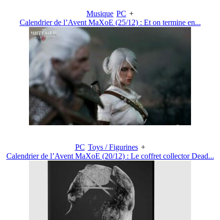
Musique
PC
+
Calendrier de l’Avent MaXoE (25/12) : Et on termine en...
PC
Toys / Figurines
+
Calendrier de l’Avent MaXoE (20/12) : Le coffret collector Dead...