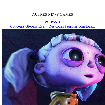
AUTRES
NEWS
GAMES
PC
PS5
+
Concours Gloomy Eyes : Des codes à gagner pour tous...