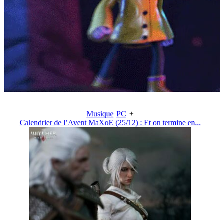
Musique
PC
+
Calendrier de l’Avent MaXoE (25/12) : Et on termine en...