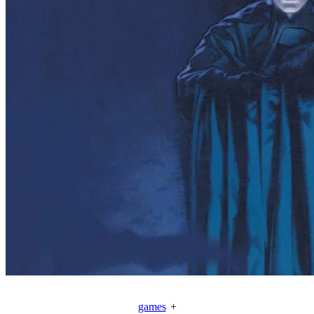
games
+