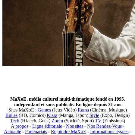
MaXoE, média culturel multi-thématique fondé en 1995,
indépendant et sans publicité. En ligne depuis 31 ans
Sites MaXoE :
Games
(Jeux Vidéo)
Rama
(Cinéma, Musique)
Bulles
(BD, Comics)
Kissa
(Manga, Japon)
Style
(Expo, Design)
Tech
(Hi-tech, Geek)
Zoom
(Société, Sport)
TV
(Emissions)
A propos
-
Ligne éditoriale
-
Nos sites
-
Nos Rendez-Vous
-
Actualité
-
Partenariats
-
Rejoindre MaXoE
-
Informations légales
-