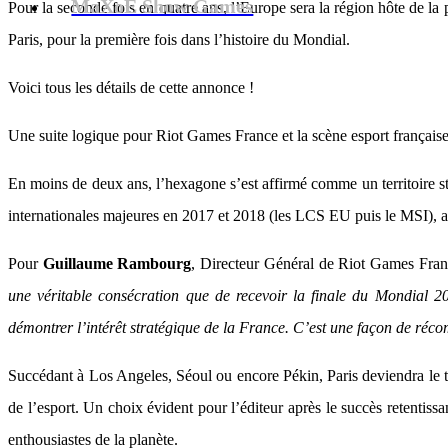
MaXoE Show Games
Pour la seconde fois en quatre ans, l’Europe sera la région hôte de la
Paris, pour la première fois dans l’histoire du Mondial.
Voici tous les détails de cette annonce !
Une suite logique pour Riot Games France et la scène esport français
En moins de deux ans, l’hexagone s’est affirmé comme un territoire st
internationales majeures en 2017 et 2018 (les LCS EU puis le MSI), a
Pour
Guillaume Rambourg
, Directeur Général de Riot Games Franc
une véritable consécration que de recevoir la finale du Mondial 
démontrer l’intérêt stratégique de la France. C’est une façon de récomp
Succédant à Los Angeles, Séoul ou encore Pékin, Paris deviendra le te
de l’esport. Un choix évident pour l’éditeur après le succès retentis
enthousiastes de la planète.