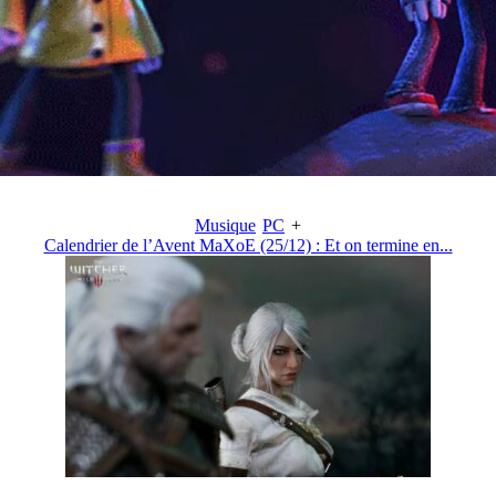
Musique
PC
+
Calendrier de l’Avent MaXoE (25/12) : Et on termine en...