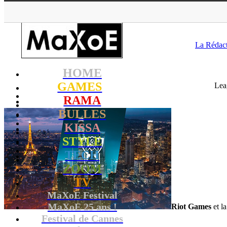
MaXoE
>
GAMES
La Rédac
HOME
GAMES
Lea
RAMA
BULLES
KISSA
STYLE
TECH
ZOOM
TV
MaXoE Festival
MaXoE 25 ans !
Riot Games
et l
Festival de Cannes