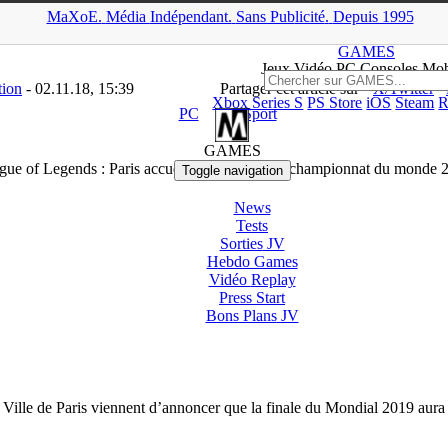
MaXoE.
Média
Indépendant.
▲
Sans Pub
licité
.
Depuis 1995
>
News
>
PC
>
League of Legends : Paris accueillera la finale du cha
GAMES
Jeux
Vidéo
PC Consoles Mob
tion
- 02.11.18, 15:39
Partager cet article sur
X/Twitter
Xbox Series S
PS Store
iOS
Steam
R
PC
eSport
GAMES
gue of Legends : Paris accueillera la finale du championnat du monde 
Toggle navigation
News
Tests
Sorties
JV
Hebdo Games
Vidéo
Replay
Press Start
Bons Plans
JV
a Ville de Paris viennent d’annoncer que la finale du Mondial 2019 aura 