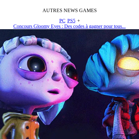
AUTRES
NEWS
GAMES
PC
PS5
+
Concours Gloomy Eyes : Des codes à gagner pour tous...