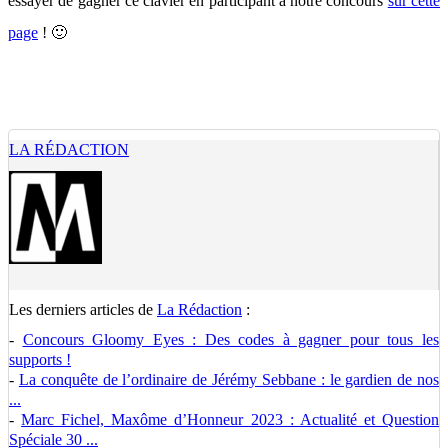
essayer de gagner ce clavier en participant à notre concours
sur cette
page
! 🙂
LA RÉDACTION
Les derniers articles de
La Rédaction
:
-
Concours Gloomy Eyes : Des codes à gagner pour tous les
supports !
-
La conquête de l’ordinaire de Jérémy Sebbane : le gardien de nos
...
-
Marc Fichel, Maxôme d’Honneur 2023 : Actualité et Question
Spéciale 30 ...