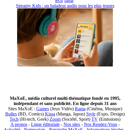
tech
rama
Streamy Kids : un baladeur audio pour les plus jeunes
MaXoE, média culturel multi-thématique fondé en 1995,
indépendant et sans publicité. En ligne depuis 31 ans
Sites MaXoE :
Games
(Jeux Vidéo)
Rama
(Cinéma, Musique)
Bulles
(BD, Comics)
Kissa
(Manga, Japon)
Style
(Expo, Design)
Tech
(Hi-tech, Geek)
Zoom
(Société, Sport)
TV
(Emissions)
A propos
-
Ligne éditoriale
-
Nos sites
-
Nos Rendez-Vous
-
Actualité
-
Partenariats
-
Rejoindre MaXoE
-
Informations légales
-