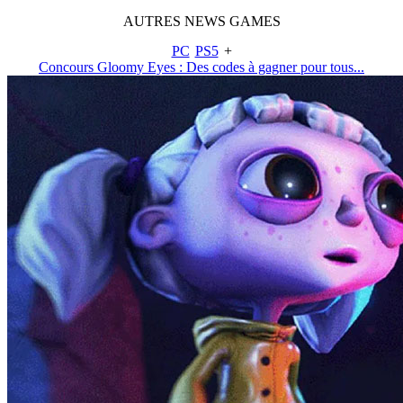
AUTRES
NEWS
GAMES
PC
PS5
+
Concours Gloomy Eyes : Des codes à gagner pour tous...