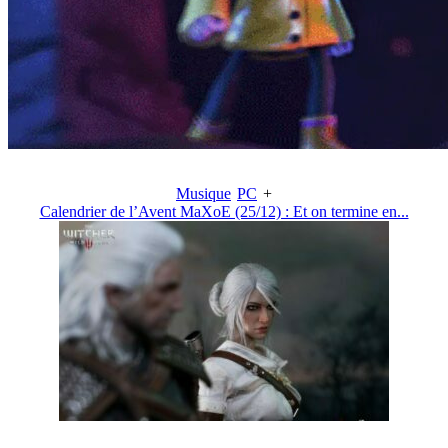
Musique
PC
+
Calendrier de l’Avent MaXoE (25/12) : Et on termine en...