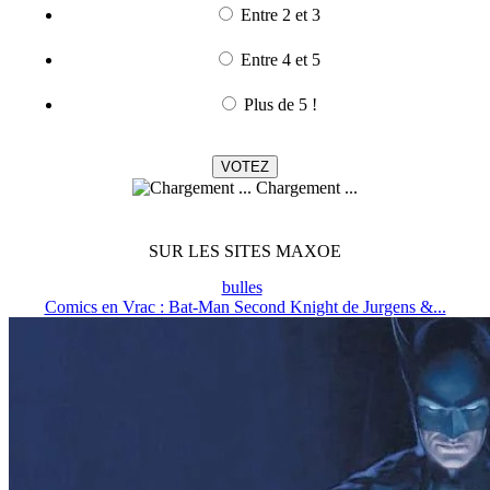
Entre 2 et 3
Entre 4 et 5
Plus de 5 !
Chargement ...
SUR LES SITES MAXOE
bulles
Comics en Vrac : Bat-Man Second Knight de Jurgens &...