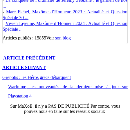
-
La conquête de l’ordinaire de Jérémy Sebbane : le gardien de nos
...
-
Marc Fichel, Maxôme d’Honneur 2023 : Actualité et Question
Spéciale 30 ...
-
Vivien Lejeune, Maxôme d’Honneur 2024 : Actualité et Question
Spéciale ...
Articles publiés : 15855
Voir
son blog
ARTICLE
PRÉCÉDENT
ARTICLE
SUIVANT
Grepolis : les Héros grecs débarquent
Warframe, les nouveautés de la dernière mise à jour sur
Playstation 4
Sur
MaXoE
, il n'y a
PAS DE PUBLICITÉ
Par contre, vous
pouvez nous en faire sur les réseaux sociaux