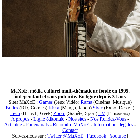
MaXoE, média culturel multi-thématique fondé en 1995,
indépendant et sans publicité. En ligne depuis 31 ans
Sites MaXoE :
Games
(Jeux Vidéo)
Rama
(Cinéma, Musique)
Bulles
(BD, Comics)
Kissa
(Manga, Japon)
Style
(Expo, Design)
Tech
(Hi-tech, Geek)
Zoom
(Société, Sport)
TV
(Emissions)
A propos
-
Ligne éditoriale
-
Nos sites
-
Nos Rendez-Vous
-
Actualité
-
Partenariats
-
Rejoindre MaXoE
-
Informations légales
-
Contact
Suivez-nous sur :
Twitter @MaXoE
|
Facebook
|
Youtube
|