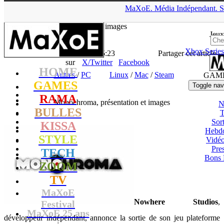
▲
MaXoE.
Média
Indépendant.
S
MaXoE
>
GAMES
>
News
>
Autres
>
Monochroma, présentation
et images
Jeux
Xbox Series
La Rédaction
- 04.03.14, 15:23
Partager cet article
sur
X/Twitter
Facebook
HOME
Autres
/
PC
Linux
/
Mac
/
Steam
GAM
GAMES
Toggle nav
RAMA
Monochroma, présentation et images
N
BULLES
T
Sort
KISSA
Hebd
STYLE
Vidé
Pres
TECH
Bons 
ZOOM
TV
MaXoE
Nowhere Studios
,
Festival
MaXoE 25 ans
développeur indépendant, annonce la sortie de son jeu plateforme
!