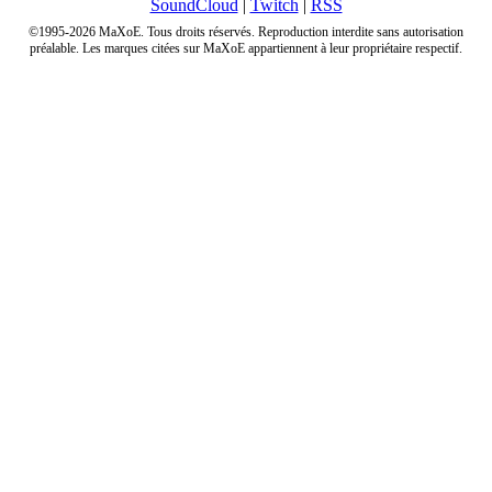
SoundCloud
|
Twitch
|
RSS
©1995-2026 MaXoE. Tous droits réservés. Reproduction interdite sans autorisation
préalable. Les marques citées sur MaXoE appartiennent à leur propriétaire respectif.