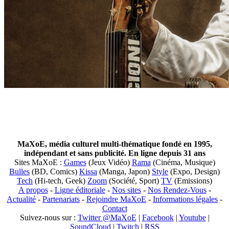
MaXoE, média culturel multi-thématique fondé en 1995,
indépendant et sans publicité. En ligne depuis 31 ans
Sites MaXoE :
Games
(Jeux Vidéo)
Rama
(Cinéma, Musique)
Bulles
(BD, Comics)
Kissa
(Manga, Japon)
Style
(Expo, Design)
Tech
(Hi-tech, Geek)
Zoom
(Société, Sport)
TV
(Emissions)
A propos
-
Ligne éditoriale
-
Nos sites
-
Nos Rendez-Vous
-
Actualité
-
Partenariats
-
Rejoindre MaXoE
-
Informations légales
-
Contact
Suivez-nous sur :
Twitter @MaXoE
|
Facebook
|
Youtube
|
SoundCloud
|
Twitch
|
RSS