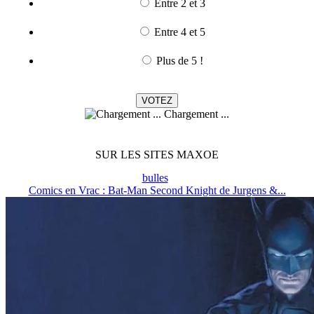
Entre 2 et 3
Entre 4 et 5
Plus de 5 !
Chargement ...
SUR LES SITES MAXOE
bulles
Comics en Vrac : Bat-Man Second Knight de Jurgens &...