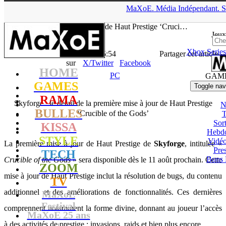
▲
MaXoE.
Média
Indépendant.
S
MaXoE
>
GAMES
>
News
>
PC
>
Skyforge : le détail de la
première mise à jour de Haut Prestige ‘Cruci…
Jeux
Xbox Series
La Rédaction
- 05.08.15, 15:54
Partager cet article
sur
X/Twitter
Facebook
HOME
PC
GAM
GAMES
Toggle nav
RAMA
Skyforge : le détail de la première mise à jour de Haut Prestige
N
BULLES
‘Crucible of the Gods’
T
Sort
KISSA
Hebd
STYLE
Vidé
La première mise à jour de Haut Prestige de
Skyforge
, intitulée «
Pres
TECH
Bons 
Crucible of the Gods
» sera disponible dès le 11 août prochain. Cette
ZOOM
mise à jour de Haut Prestige inclut la résolution de bugs, du contenu
TV
additionnel et des améliorations de fonctionnalités. Ces dernières
MaXoE
Festival
comprennent notamment la forme divine, donnant au joueur l’accès
MaXoE 25 ans
à des activités de prestige : invasions, raids et bien plus encore.
!