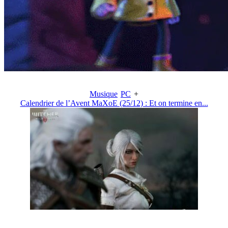
Musique
PC
+
Calendrier de l’Avent MaXoE (25/12) : Et on termine en...