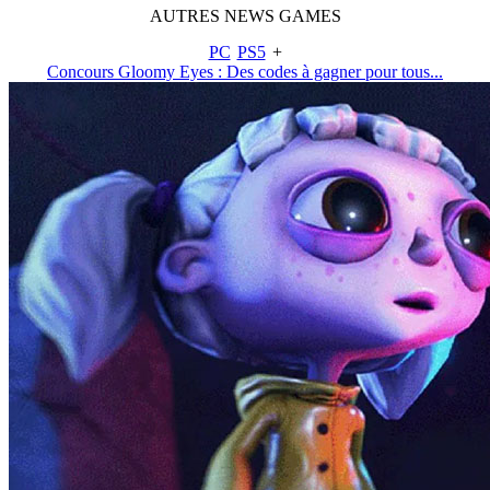
AUTRES
NEWS
GAMES
PC
PS5
+
Concours Gloomy Eyes : Des codes à gagner pour tous...