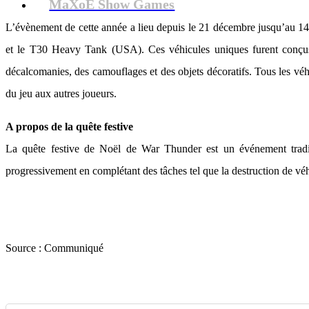
MaXoE Show Games
L’évènement de cette année a lieu depuis le 21 décembre jusqu’au 
et le T30 Heavy Tank (USA). Ces véhicules uniques furent conçus 
décalcomanies, des camouflages et des objets décoratifs. Tous les véh
du jeu aux autres joueurs.
A propos de la quête festive
La quête festive de Noël de War Thunder est un événement tradit
progressivement en complétant des tâches tel que la destruction de v
Source :
Communiqué