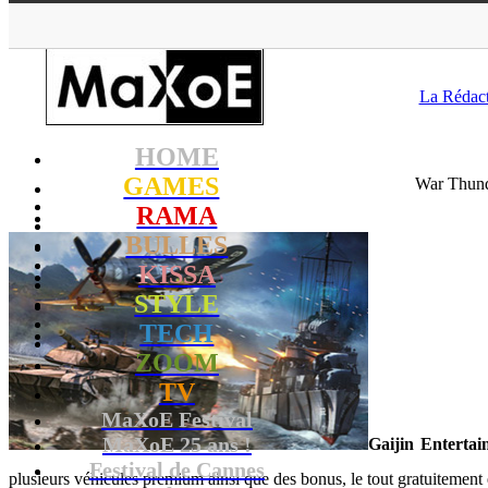
MaXoE
>
GAMES
>
La Rédac
HOME
GAMES
War Thunde
RAMA
BULLES
KISSA
STYLE
TECH
ZOOM
TV
MaXoE Festival
MaXoE 25 ans !
Gaijin Enterta
Festival de Cannes
plusieurs véhicules premium ainsi que des bonus, le tout gratuitement 