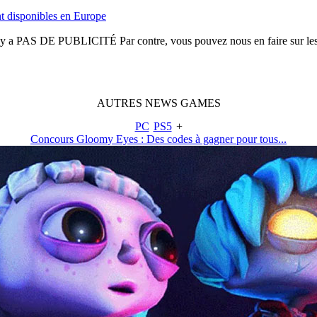
 disponibles en Europe
n'y a
PAS DE PUBLICITÉ
Par contre, vous pouvez nous en faire sur le
AUTRES
NEWS
GAMES
PC
PS5
+
Concours Gloomy Eyes : Des codes à gagner pour tous...