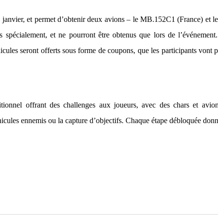
14 janvier, et permet d’obtenir deux avions – le MB.152C1 (France) e
spécialement, et ne pourront être obtenus que lors de l’événement
icules seront offerts sous forme de coupons, que les participants vont p
ionnel offrant des challenges aux joueurs, avec des chars et avi
éhicules ennemis ou la capture d’objectifs. Chaque étape débloquée do