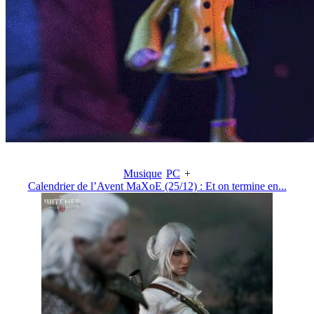
Musique
PC
+
Calendrier de l’Avent MaXoE (25/12) : Et on termine en...