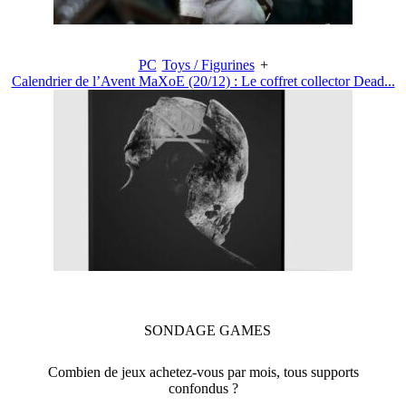
PC
Toys / Figurines
+
Calendrier de l’Avent MaXoE (20/12) : Le coffret collector Dead...
SONDAGE
GAMES
Combien de jeux achetez-vous par mois, tous supports
confondus ?