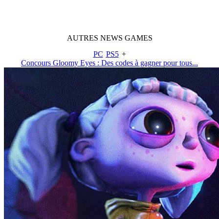
AUTRES
NEWS
GAMES
PC
PS5
+
Concours Gloomy Eyes : Des codes à gagner pour tous...