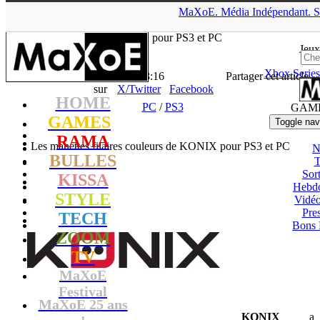
▲
MaXoE.
Média
Indépendant.
S
MaXoE
>
GAMES
>
News
>
PC
>
Les manettes filaires couleurs
de KONIX pour PS3 et PC
Jeux
Xbox Series
La Rédaction
- 24.03.15, 13:16
Partager cet article
sur
X/Twitter
Facebook
HOME
PC
/
PS3
GAM
GAMES
Toggle nav
RAMA
Les manettes filaires couleurs de KONIX pour PS3 et PC
N
BULLES
T
Sort
KISSA
Hebd
STYLE
Vidé
Pres
TECH
Bons 
ZOOM
TV
MaXoE
Festival
MaXoE 25 ans
KONIX
a
!