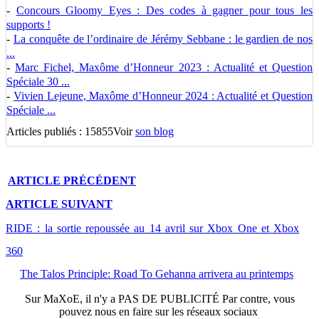
-
Concours Gloomy Eyes : Des codes à gagner pour tous les
supports !
-
La conquête de l’ordinaire de Jérémy Sebbane : le gardien de nos
...
-
Marc Fichel, Maxôme d’Honneur 2023 : Actualité et Question
Spéciale 30 ...
-
Vivien Lejeune, Maxôme d’Honneur 2024 : Actualité et Question
Spéciale ...
Articles publiés : 15855
Voir
son blog
ARTICLE
PRÉCÉDENT
ARTICLE
SUIVANT
RIDE : la sortie repoussée au 14 avril sur Xbox One et Xbox
360
The Talos Principle: Road To Gehanna arrivera au printemps
Sur
MaXoE
, il n'y a
PAS DE PUBLICITÉ
Par contre, vous
pouvez nous en faire sur les réseaux sociaux