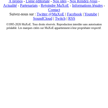
A propos
-
Ligne éditoriale
-
Nos sites
-
Nos Rendez-Vous
-
Actualité
-
Partenariats
-
Rejoindre MaXoE
-
Informations légales
-
Contact
Suivez-nous sur :
Twitter @MaXoE
|
Facebook
|
Youtube
|
SoundCloud
|
Twitch
|
RSS
©1995-2026 MaXoE. Tous droits réservés. Reproduction interdite sans autorisation
préalable. Les marques citées sur MaXoE appartiennent à leur propriétaire respectif.