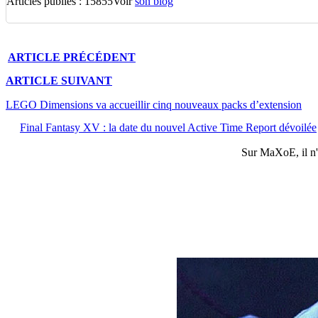
Articles publiés : 15855
Voir
son blog
ARTICLE
PRÉCÉDENT
ARTICLE
SUIVANT
LEGO Dimensions va accueillir cinq nouveaux packs d’extension
Final Fantasy XV : la date du nouvel Active Time Report dévoilée
Sur
MaXoE
, il 