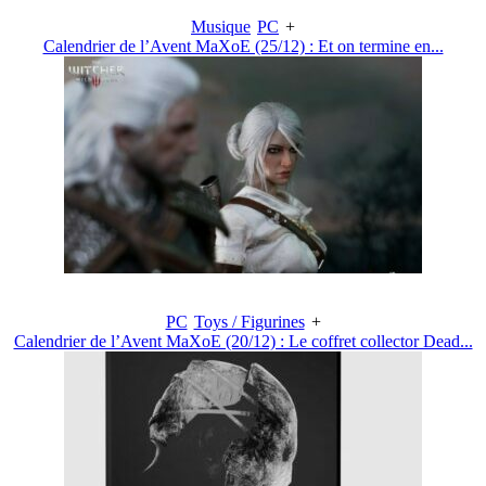
Musique
PC
+
Calendrier de l’Avent MaXoE (25/12) : Et on termine en...
PC
Toys / Figurines
+
Calendrier de l’Avent MaXoE (20/12) : Le coffret collector Dead...