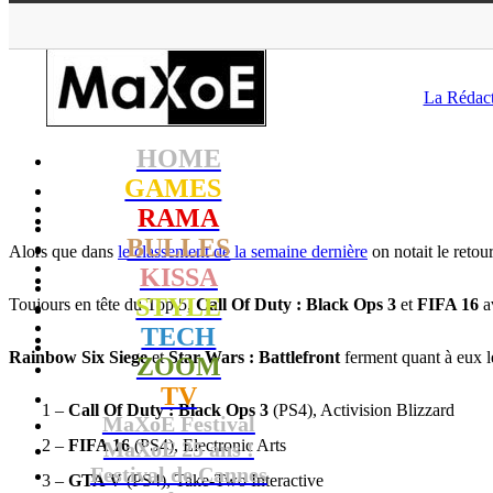
MaXoE
>
G
La Rédac
HOME
GAMES
RAMA
BULLES
Alors que dans
le classement de la semaine dernière
on notait le retou
KISSA
STYLE
Toujours en tête du Top 5,
Call Of Duty : Black Ops 3
et
FIFA 16
av
TECH
Rainbow Six Siege
et
Star Wars : Battlefront
ferment quant à eux l
ZOOM
TV
1 –
Call Of Duty : Black Ops 3
(PS4), Activision Blizzard
MaXoE Festival
2 –
FIFA 16
(PS4), Electronic Arts
MaXoE 25 ans !
Festival de Cannes
3 –
GTA V
(PS4), Take-Two Interactive