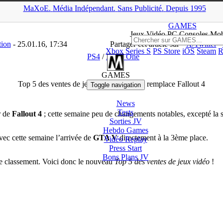
MaXoE.
Média
Indépendant.
▲
Sans Pub
licité
.
Depuis 1995
AMES
>
News
>
PS4
>
Top 5 des ventes de jeux vidéo : GTA V rempl
GAMES
Jeux
Vidéo
PC Consoles Mob
tion
- 25.01.16, 17:34
Partager cet article sur
X/Twitter
Xbox Series S
PS Store
iOS
Steam
R
PS4
/
Xbox One
GAMES
Top 5 des ventes de jeux vidéo : GTA V remplace Fallout 4
Toggle navigation
News
Tests
r de
Fallout 4
; cette semaine peu de changements notables, excepté la s
Sorties
JV
Hebdo Games
ec cette semaine l’arrivée de
GTA V
directement à la 3ème place.
Vidéo
Replay
Press Start
Bons Plans
JV
e classement. Voici donc le nouveau
Top 5 des ventes de jeux vidéo
!