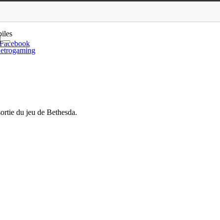
ace Fallout 4
iles
Facebook
etrogaming
ortie du jeu de Bethesda.