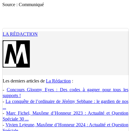
Source :
Communiqué
LA RÉDACTION
Les derniers articles de
La Rédaction
:
-
Concours Gloomy Eyes : Des codes à gagner pour tous les
supports !
-
La conquête de l’ordinaire de Jérémy Sebbane : le gardien de nos
...
-
Marc Fichel, Maxôme d’Honneur 2023 : Actualité et Question
Spéciale 30 ...
-
Vivien Lejeune, Maxôme d’Honneur 2024 : Actualité et Question
Spéciale ...