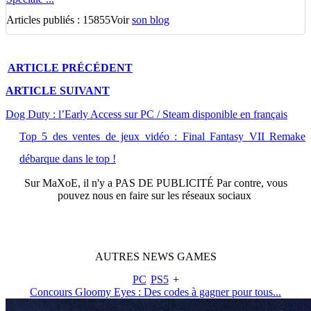
Articles publiés : 15855
Voir
son blog
ARTICLE
PRÉCÉDENT
ARTICLE
SUIVANT
Dog Duty : l’Early Access sur PC / Steam disponible en français
Top 5 des ventes de jeux vidéo : Final Fantasy VII Remake
débarque dans le top !
Sur
MaXoE
, il n'y a
PAS DE PUBLICITÉ
Par contre, vous
pouvez nous en faire sur les réseaux sociaux
AUTRES
NEWS
GAMES
PC
PS5
+
Concours Gloomy Eyes : Des codes à gagner pour tous...