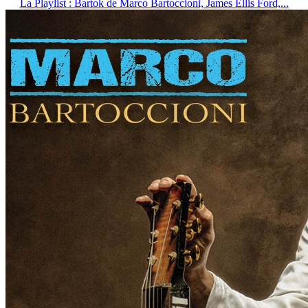
La Playlist : Bartok de Marco Bartoccioni, James Ellis Ford,...