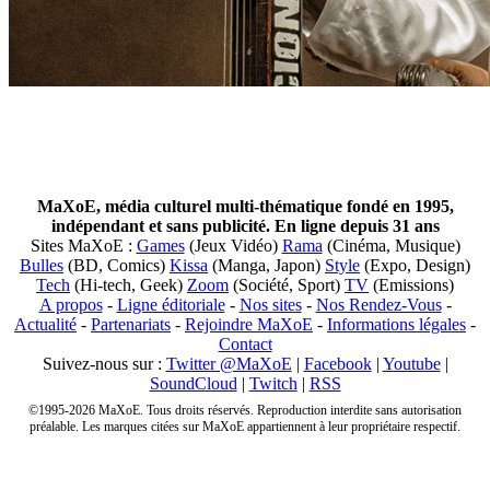
MaXoE, média culturel multi-thématique fondé en 1995,
indépendant et sans publicité. En ligne depuis 31 ans
Sites MaXoE :
Games
(Jeux Vidéo)
Rama
(Cinéma, Musique)
Bulles
(BD, Comics)
Kissa
(Manga, Japon)
Style
(Expo, Design)
Tech
(Hi-tech, Geek)
Zoom
(Société, Sport)
TV
(Emissions)
A propos
-
Ligne éditoriale
-
Nos sites
-
Nos Rendez-Vous
-
Actualité
-
Partenariats
-
Rejoindre MaXoE
-
Informations légales
-
Contact
Suivez-nous sur :
Twitter @MaXoE
|
Facebook
|
Youtube
|
SoundCloud
|
Twitch
|
RSS
©1995-2026 MaXoE. Tous droits réservés. Reproduction interdite sans autorisation
préalable. Les marques citées sur MaXoE appartiennent à leur propriétaire respectif.