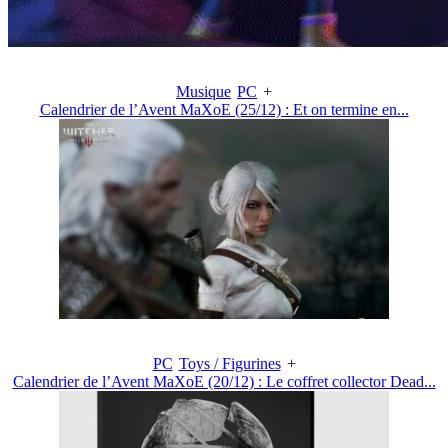
Musique
PC
+
Calendrier de l’Avent MaXoE (25/12) : Et on termine en...
PC
Toys / Figurines
+
Calendrier de l’Avent MaXoE (20/12) : Le coffret collector Dead...