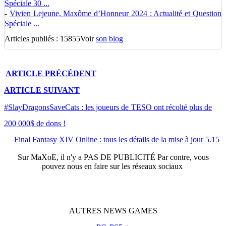
Spéciale 30 ...
-
Vivien Lejeune, Maxôme d’Honneur 2024 : Actualité et Question
Spéciale ...
Articles publiés : 15855
Voir
son blog
ARTICLE
PRÉCÉDENT
ARTICLE
SUIVANT
#SlayDragonsSaveCats : les joueurs de TESO ont récolté plus de
200 000$ de dons !
Final Fantasy XIV Online : tous les détails de la mise à jour 5.15
Sur
MaXoE
, il n'y a
PAS DE PUBLICITÉ
Par contre, vous
pouvez nous en faire sur les réseaux sociaux
AUTRES
NEWS
GAMES