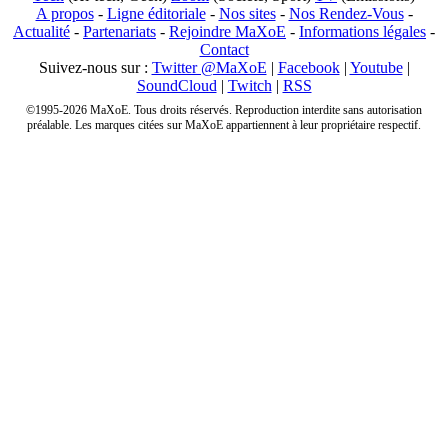
A propos
-
Ligne éditoriale
-
Nos sites
-
Nos Rendez-Vous
-
Actualité
-
Partenariats
-
Rejoindre MaXoE
-
Informations légales
-
Contact
Suivez-nous sur :
Twitter @MaXoE
|
Facebook
|
Youtube
|
SoundCloud
|
Twitch
|
RSS
©1995-2026 MaXoE. Tous droits réservés. Reproduction interdite sans autorisation
préalable. Les marques citées sur MaXoE appartiennent à leur propriétaire respectif.