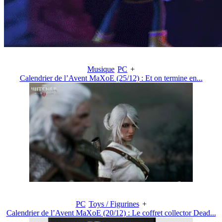
Musique
PC
+
Calendrier de l’Avent MaXoE (25/12) : Et on termine en...
PC
Toys / Figurines
+
Calendrier de l’Avent MaXoE (20/12) : Le coffret collector Dead...