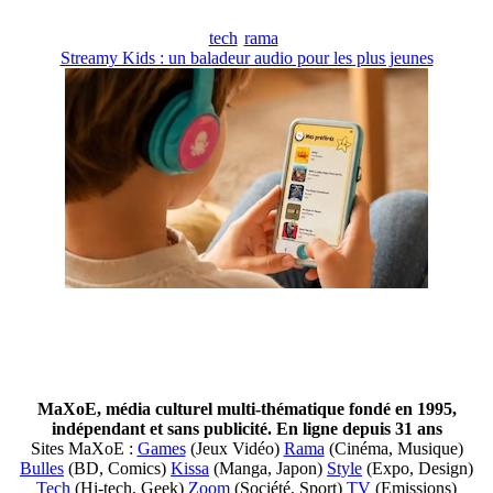
tech
rama
Streamy Kids : un baladeur audio pour les plus jeunes
MaXoE, média culturel multi-thématique fondé en 1995,
indépendant et sans publicité. En ligne depuis 31 ans
Sites MaXoE :
Games
(Jeux Vidéo)
Rama
(Cinéma, Musique)
Bulles
(BD, Comics)
Kissa
(Manga, Japon)
Style
(Expo, Design)
Tech
(Hi-tech, Geek)
Zoom
(Société, Sport)
TV
(Emissions)