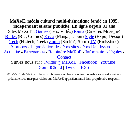
MaXoE, média culturel multi-thématique fondé en 1995,
indépendant et sans publicité. En ligne depuis 31 ans
Sites MaXoE :
Games
(Jeux Vidéo)
Rama
(Cinéma, Musique)
Bulles
(BD, Comics)
Kissa
(Manga, Japon)
Style
(Expo, Design)
Tech
(Hi-tech, Geek)
Zoom
(Société, Sport)
TV
(Emissions)
A propos
-
Ligne éditoriale
-
Nos sites
-
Nos Rendez-Vous
-
Actualité
-
Partenariats
-
Rejoindre MaXoE
-
Informations légales
-
Contact
Suivez-nous sur :
Twitter @MaXoE
|
Facebook
|
Youtube
|
SoundCloud
|
Twitch
|
RSS
©1995-2026 MaXoE. Tous droits réservés. Reproduction interdite sans autorisation
préalable. Les marques citées sur MaXoE appartiennent à leur propriétaire respectif.