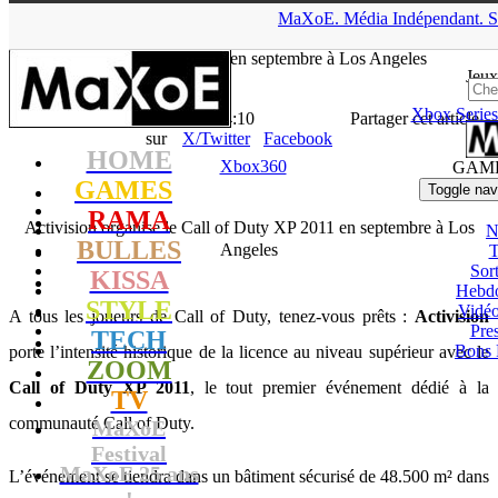
▲
MaXoE.
Média
Indépendant.
S
MaXoE
>
GAMES
>
News
>
Xbox360
>
Activision organise le
Call of Duty XP 2011 en septembre à Los Angeles
Jeux
Xbox Series
La Rédaction
- 01.07.11, 14:10
Partager cet article
sur
X/Twitter
Facebook
HOME
Xbox360
GAM
GAMES
Toggle nav
RAMA
Activision organise le Call of Duty XP 2011 en septembre à Los
N
BULLES
Angeles
T
Sort
KISSA
Hebd
STYLE
Vidé
A tous les joueurs de Call of Duty, tenez-vous prêts :
Activision
Pres
TECH
Bons 
porte l’intensité historique de la licence au niveau supérieur avec le
ZOOM
Call of Duty XP 2011
, le tout premier événement dédié à la
TV
communauté Call of Duty.
MaXoE
Festival
MaXoE 25 ans
L’événement se tiendra dans un bâtiment sécurisé de 48.500 m² dans
!