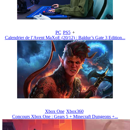
PC
PS5
+
Calendrier de l’Avent MaXoE (20/12) : Baldur’s Gate 3 Edition...
Xbox One
Xbox360
Concours Xbox One : Gears 5 + Minecraft Dungeons +...