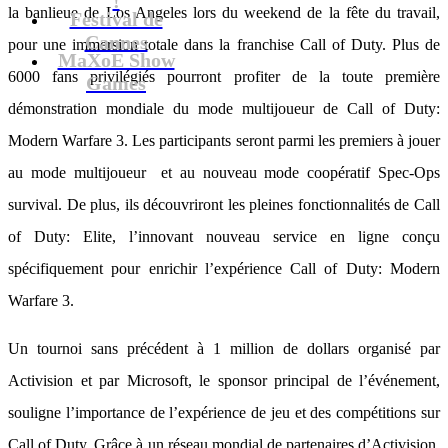
la banlieue de Los Angeles lors du weekend de la fête du travail,
Festival de
Cannes
pour une immersion totale dans la franchise Call of Duty. Plus de
MaXoE Show
6000 fans privilégiés pourront profiter de la toute première
Games
démonstration mondiale du mode multijoueur de Call of Duty:
Modern Warfare 3. Les participants seront parmi les premiers à jouer
au mode multijoueur et au nouveau mode coopératif Spec-Ops
survival. De plus, ils découvriront les pleines fonctionnalités de Call
of Duty: Elite, l’innovant nouveau service en ligne conçu
spécifiquement pour enrichir l’expérience Call of Duty: Modern
Warfare 3.
Un tournoi sans précédent à 1 million de dollars organisé par
Activision et par Microsoft, le sponsor principal de l’événement,
souligne l’importance de l’expérience de jeu et des compétitions sur
Call of Duty. Grâce à un réseau mondial de partenaires d’Activision,