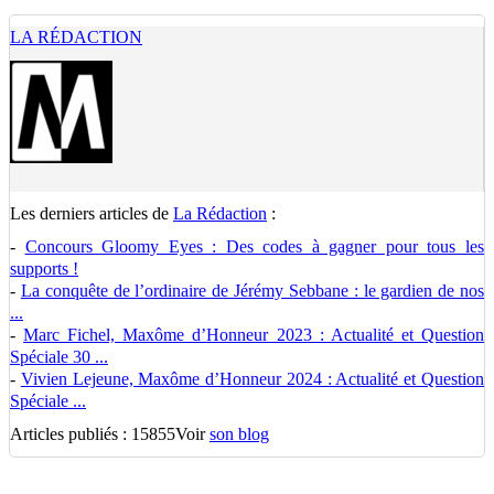
LA RÉDACTION
Les derniers articles de
La Rédaction
:
-
Concours Gloomy Eyes : Des codes à gagner pour tous les
supports !
-
La conquête de l’ordinaire de Jérémy Sebbane : le gardien de nos
...
-
Marc Fichel, Maxôme d’Honneur 2023 : Actualité et Question
Spéciale 30 ...
-
Vivien Lejeune, Maxôme d’Honneur 2024 : Actualité et Question
Spéciale ...
Articles publiés : 15855
Voir
son blog