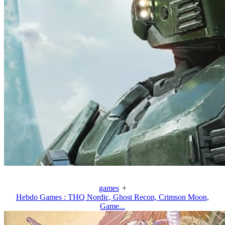
games
+
Hebdo Games : THQ Nordic, Ghost Recon, Crimson Moon,
Game...