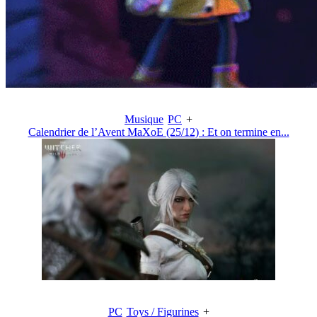
Musique
PC
+
Calendrier de l’Avent MaXoE (25/12) : Et on termine en...
PC
Toys / Figurines
+