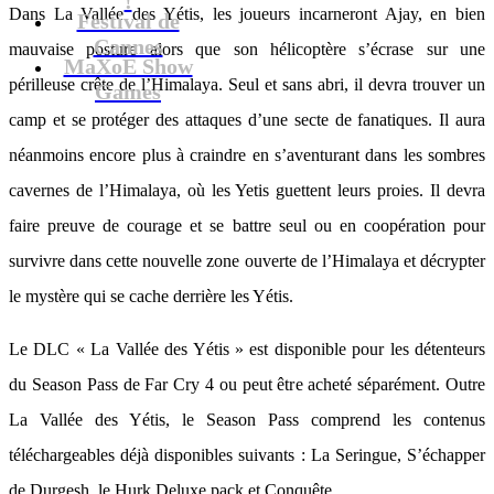
Dans La Vallée des Yétis, les joueurs incarneront Ajay, en bien
Festival de
Cannes
mauvaise posture alors que son hélicoptère s’écrase sur une
MaXoE Show
périlleuse crête de l’Himalaya. Seul et sans abri, il devra trouver un
Games
camp et se protéger des attaques d’une secte de fanatiques. Il aura
néanmoins encore plus à craindre en s’aventurant dans les sombres
cavernes de l’Himalaya, où les Yetis guettent leurs proies. Il devra
faire preuve de courage et se battre seul ou en coopération pour
survivre dans cette nouvelle zone ouverte de l’Himalaya et décrypter
le mystère qui se cache derrière les Yétis.
Le DLC « La Vallée des Yétis » est disponible pour les détenteurs
du Season Pass de Far Cry 4 ou peut être acheté séparément. Outre
La Vallée des Yétis, le Season Pass comprend les contenus
téléchargeables déjà disponibles suivants : La Seringue, S’échapper
de Durgesh, le Hurk Deluxe pack et Conquête.