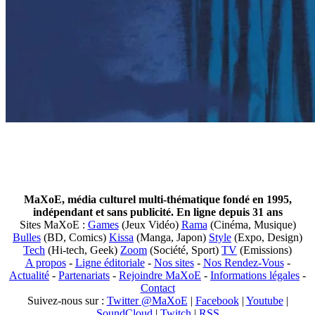
MaXoE, média culturel multi-thématique fondé en 1995,
indépendant et sans publicité. En ligne depuis 31 ans
Sites MaXoE :
Games
(Jeux Vidéo)
Rama
(Cinéma, Musique)
Bulles
(BD, Comics)
Kissa
(Manga, Japon)
Style
(Expo, Design)
Tech
(Hi-tech, Geek)
Zoom
(Société, Sport)
TV
(Emissions)
A propos
-
Ligne éditoriale
-
Nos sites
-
Nos Rendez-Vous
-
Actualité
-
Partenariats
-
Rejoindre MaXoE
-
Informations légales
-
Contact
Suivez-nous sur :
Twitter @MaXoE
|
Facebook
|
Youtube
|
SoundCloud
|
Twitch
|
RSS