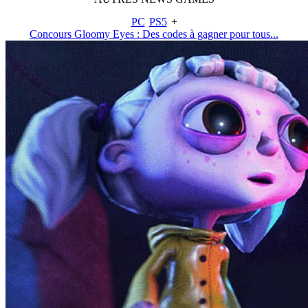
PC
PS5
+
Concours Gloomy Eyes : Des codes à gagner pour tous...