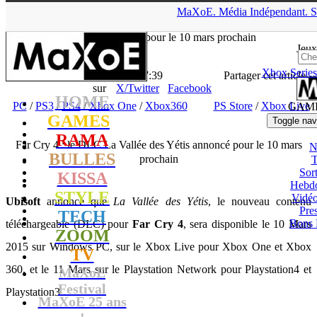
▲
MaXoE.
Média
Indépendant.
S
MaXoE
>
GAMES
>
News
>
PC
>
Far Cry 4 : le DLC La Vallée
des Yétis annoncé pour le 10 mars prochain
Jeux
Xbox Series
La Rédaction
- 27.02.15, 17:39
Partager cet article
sur
X/Twitter
Facebook
HOME
PC
/
PS3
/
PS4
/
Xbox One
/
Xbox360
PS Store
/
Xbox Live
GAM
GAMES
Toggle nav
RAMA
Far Cry 4 : le DLC La Vallée des Yétis annoncé pour le 10 mars
N
BULLES
prochain
T
Sort
KISSA
Hebd
STYLE
Vidé
Ubisoft
annonce que
La Vallée des Yétis
, le nouveau contenu
Pres
TECH
Bons 
téléchargeable (DLC) pour
Far Cry 4
, sera disponible le 10 Mars
ZOOM
2015 sur Windows PC, sur le Xbox Live pour Xbox One et Xbox
TV
360, et le 11 Mars sur le Playstation Network pour Playstation4 et
MaXoE
Festival
Playstation3.
MaXoE 25 ans
!