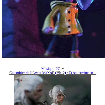
Musique
PC
+
Calendrier de l’Avent MaXoE (25/12) : Et on termine en...