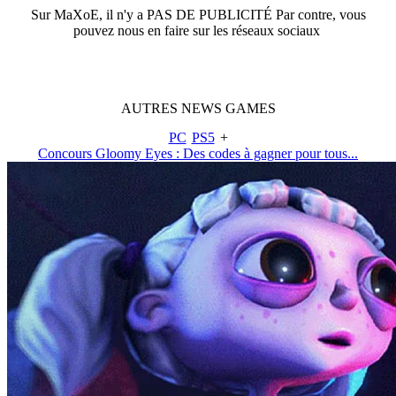
Sur
MaXoE
, il n'y a
PAS DE PUBLICITÉ
Par contre, vous
pouvez nous en faire sur les réseaux sociaux
AUTRES
NEWS
GAMES
PC
PS5
+
Concours Gloomy Eyes : Des codes à gagner pour tous...