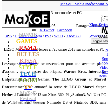
▲
MaXoE.
Média
Indépendant.
S
MaXoE
>
GAMES
>
News
>
3DS
>
LEGO Marvel Super Heroes
à l’automne 2013 sur consoles et PC
Jeux
Xbox Series
La Rédaction
- 09.01.13, 13:05
Partager cet article
sur
X/Twitter
Facebook
HOME
3DS
/
DS
/
PC
/
PS Vita
/
PS3
/
Wii U
/
Xbox360
Wolverine
GAM
GAMES
Toggle nav
RAMA
LEGO Marvel Super Heroes à l’automne 2013 sur consoles et PC
N
BULLES
T
Sort
KISSA
Hebd
Les super-héros Marvel se rassemblent pour une aventure pleine
STYLE
Vidé
d’action… qui va casser des briques.
Warner Bros. Interactive
Pres
TECH
Bons 
Entertainment
ZOOM
,
TT Games
,
The LEGO Group
et
Marvel
TV
Entertainment
ont annoncé la sortie de
LEGO Marvel Super
MaXoE
Heroes
à l’automne 2013 sur Xbox 360, PlayStation3, Wii U et PC
Festival
MaXoE 25 ans
de Windows, ainsi que sur Nintendo DS et Nintendo 3DS, sans
!