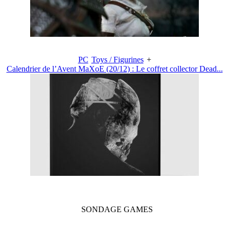
PC
Toys / Figurines
+
Calendrier de l’Avent MaXoE (20/12) : Le coffret collector Dead...
SONDAGE
GAMES