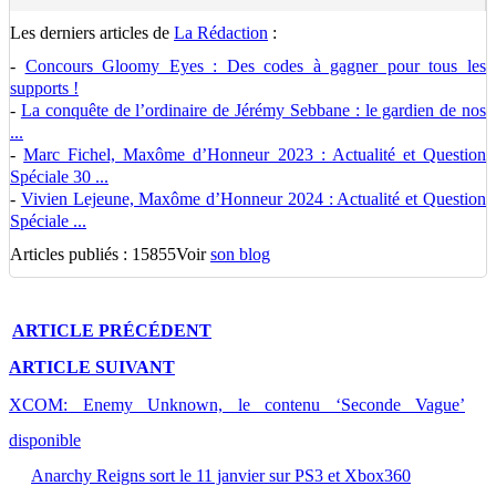
Les derniers articles de
La Rédaction
:
-
Concours Gloomy Eyes : Des codes à gagner pour tous les
supports !
-
La conquête de l’ordinaire de Jérémy Sebbane : le gardien de nos
...
-
Marc Fichel, Maxôme d’Honneur 2023 : Actualité et Question
Spéciale 30 ...
-
Vivien Lejeune, Maxôme d’Honneur 2024 : Actualité et Question
Spéciale ...
Articles publiés : 15855
Voir
son blog
ARTICLE
PRÉCÉDENT
ARTICLE
SUIVANT
XCOM: Enemy Unknown, le contenu ‘Seconde Vague’
disponible
Anarchy Reigns sort le 11 janvier sur PS3 et Xbox360