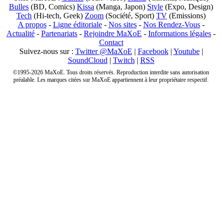
Bulles
(BD, Comics)
Kissa
(Manga, Japon)
Style
(Expo, Design)
Tech
(Hi-tech, Geek)
Zoom
(Société, Sport)
TV
(Emissions)
A propos
-
Ligne éditoriale
-
Nos sites
-
Nos Rendez-Vous
-
Actualité
-
Partenariats
-
Rejoindre MaXoE
-
Informations légales
-
Contact
Suivez-nous sur :
Twitter @MaXoE
|
Facebook
|
Youtube
|
SoundCloud
|
Twitch
|
RSS
©1995-2026 MaXoE. Tous droits réservés. Reproduction interdite sans autorisation
préalable. Les marques citées sur MaXoE appartiennent à leur propriétaire respectif.