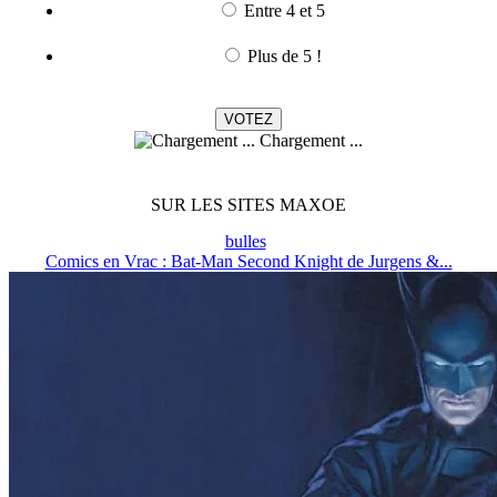
Entre 4 et 5
Plus de 5 !
Chargement ...
SUR LES SITES MAXOE
bulles
Comics en Vrac : Bat-Man Second Knight de Jurgens &...