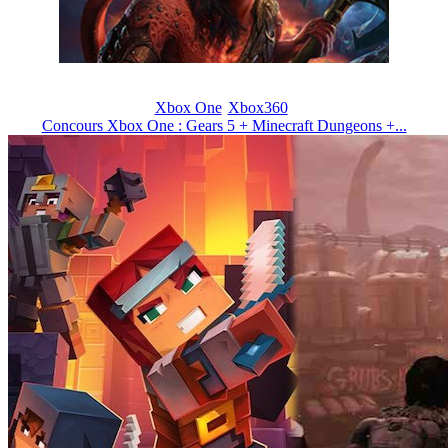
Xbox One
Xbox360
Concours Xbox One : Gears 5 + Minecraft Dungeons +...