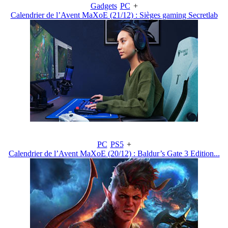
Gadgets
PC
+
Calendrier de l’Avent MaXoE (21/12) : Sièges gaming Secretlab
PC
PS5
+
Calendrier de l’Avent MaXoE (20/12) : Baldur’s Gate 3 Edition...