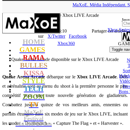
▲
MaXoE.
Média
Indépendant.
S
MaXoE
>
GAMES
>
News
>
Xbox360
>
Quake Arena Arcade
disponible sur le Xbox LIVE Arcade
Jeux
Xbox Series
La Rédaction
- 16.12.10, 13:10
Partager cet article
sur
X/Twitter
Facebook
HOME
Xbox360
GAM
GAMES
Toggle nav
RAMA
Quake Arena Arcade disponible sur le Xbox LIVE Arcade
N
BULLES
T
Sort
KISSA
Hebd
Quake Arena Arcade
débarque sur le
Xbox LIVE Arcade
. Défi
STYLE
Vidé
et adrénaline sont au menu du shoot à la première personne le plus
Pres
TECH
Bons 
compétitif pour une toute nouvelle génération de gladiateurs.
ZOOM
TV
Combattez jusqu’à quinze de vos meilleurs amis, ennemies ou
MaXoE
parfaits étrangers dans six modes de jeu sur le Xbox LIVE, incluant
Festival
MaXoE 25 ans
les modes « Deathmatch », « Capture The Flag » et « Harvester ».
!