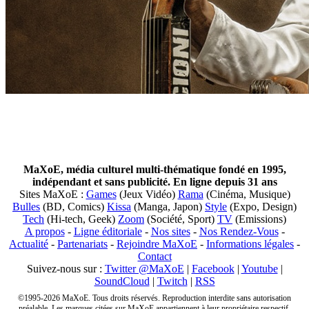
MaXoE, média culturel multi-thématique fondé en 1995,
indépendant et sans publicité. En ligne depuis 31 ans
Sites MaXoE :
Games
(Jeux Vidéo)
Rama
(Cinéma, Musique)
Bulles
(BD, Comics)
Kissa
(Manga, Japon)
Style
(Expo, Design)
Tech
(Hi-tech, Geek)
Zoom
(Société, Sport)
TV
(Emissions)
A propos
-
Ligne éditoriale
-
Nos sites
-
Nos Rendez-Vous
-
Actualité
-
Partenariats
-
Rejoindre MaXoE
-
Informations légales
-
Contact
Suivez-nous sur :
Twitter @MaXoE
|
Facebook
|
Youtube
|
SoundCloud
|
Twitch
|
RSS
©1995-2026 MaXoE. Tous droits réservés. Reproduction interdite sans autorisation
préalable. Les marques citées sur MaXoE appartiennent à leur propriétaire respectif.