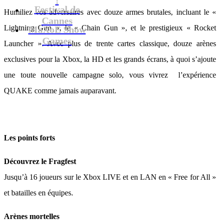
Festival de
Humiliez vos adversaires avec douze armes brutales, incluant le «
Cannes
Lightning Gun », le « Chain Gun », et le prestigieux « Rocket
MaXoE Show
Games
Launcher ». Avec plus de trente cartes classique, douze arènes
exclusives pour la Xbox, la HD et les grands écrans, à quoi s’ajoute
une toute nouvelle campagne solo, vous vivrez l’expérience
QUAKE comme jamais auparavant.
Les points forts
Découvrez le Fragfest
Jusqu’à 16 joueurs sur le Xbox LIVE et en LAN en « Free for All »
et batailles en équipes.
Arènes mortelles