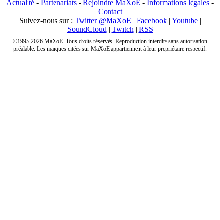
Actualité
-
Partenariats
-
Rejoindre MaXoE
-
Informations légales
-
Contact
Suivez-nous sur :
Twitter @MaXoE
|
Facebook
|
Youtube
|
SoundCloud
|
Twitch
|
RSS
©1995-2026 MaXoE. Tous droits réservés. Reproduction interdite sans autorisation
préalable. Les marques citées sur MaXoE appartiennent à leur propriétaire respectif.