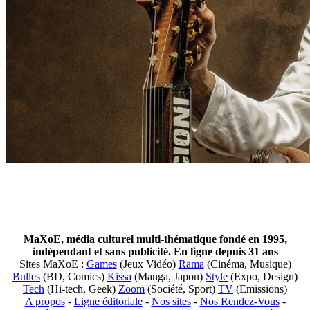
MaXoE, média culturel multi-thématique fondé en 1995,
indépendant et sans publicité. En ligne depuis 31 ans
Sites MaXoE :
Games
(Jeux Vidéo)
Rama
(Cinéma, Musique)
Bulles
(BD, Comics)
Kissa
(Manga, Japon)
Style
(Expo, Design)
Tech
(Hi-tech, Geek)
Zoom
(Société, Sport)
TV
(Emissions)
A propos
-
Ligne éditoriale
-
Nos sites
-
Nos Rendez-Vous
-