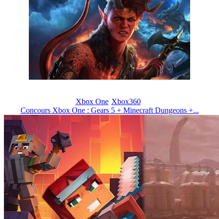
Xbox One
Xbox360
Concours Xbox One : Gears 5 + Minecraft Dungeons +...