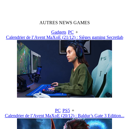
AUTRES
NEWS
GAMES
Gadgets
PC
+
Calendrier de l’Avent MaXoE (21/12) : Sièges gaming Secretlab
PC
PS5
+
Calendrier de l’Avent MaXoE (20/12) : Baldur’s Gate 3 Edition...