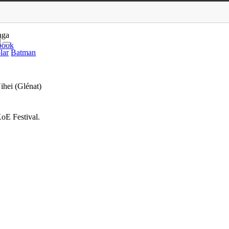
bara Deluxe de Tsutomu Nih…
nga
book
lar
Batman
hei (Glénat)
oE Festival.