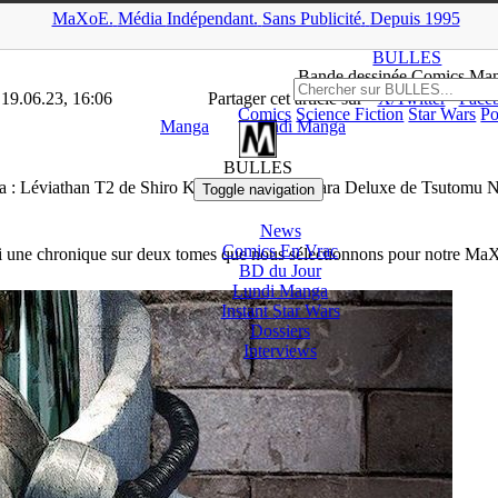
MaXoE.
Média
Indépendant.
▲
Sans Pub
licité
.
Depuis 1995
>
Manga
>
Lundi Manga : Léviathan T2 de Shiro Kuroi (Ki-oon), A
BULLES
Bande dessinée Comics Ma
 19.06.23, 16:06
Partager cet article sur
X/Twitter
Face
Comics
Science Fiction
Star Wars
Po
Manga
Lundi Manga
BULLES
 : Léviathan T2 de Shiro Kuroi (Ki-oon), Abara Deluxe de Tsutomu Ni
Toggle navigation
News
Comics En Vrac
i une chronique sur deux tomes que nous sélectionnons pour notre MaX
BD du Jour
Lundi Manga
Instant
Star Wars
Dossiers
Interviews