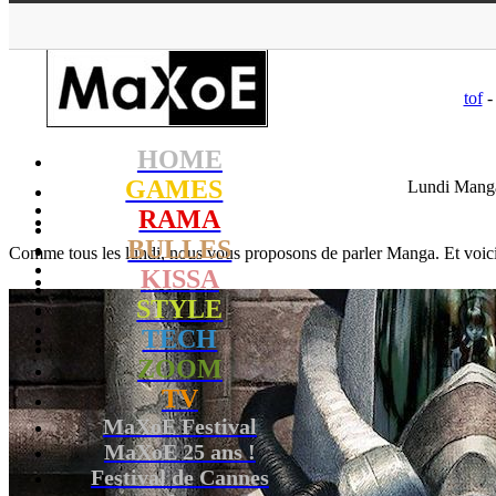
MaXoE
>
KISSA
>
Dossiers
tof
-
HOME
GAMES
Lundi Manga
RAMA
BULLES
Comme tous les lundi, nous vous proposons de parler Manga. Et voic
KISSA
STYLE
TECH
ZOOM
TV
MaXoE Festival
MaXoE 25 ans !
Festival de Cannes