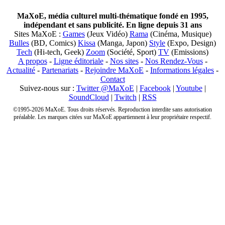
MaXoE, média culturel multi-thématique fondé en 1995,
indépendant et sans publicité. En ligne depuis 31 ans
Sites MaXoE :
Games
(Jeux Vidéo)
Rama
(Cinéma, Musique)
Bulles
(BD, Comics)
Kissa
(Manga, Japon)
Style
(Expo, Design)
Tech
(Hi-tech, Geek)
Zoom
(Société, Sport)
TV
(Emissions)
A propos
-
Ligne éditoriale
-
Nos sites
-
Nos Rendez-Vous
-
Actualité
-
Partenariats
-
Rejoindre MaXoE
-
Informations légales
-
Contact
Suivez-nous sur :
Twitter @MaXoE
|
Facebook
|
Youtube
|
SoundCloud
|
Twitch
|
RSS
©1995-2026 MaXoE. Tous droits réservés. Reproduction interdite sans autorisation
préalable. Les marques citées sur MaXoE appartiennent à leur propriétaire respectif.