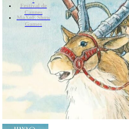
Festival de
Cannes
MaXoE Show
Games