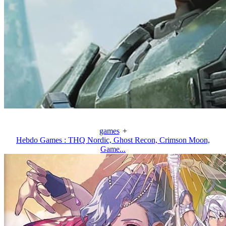
games
+
Hebdo Games : THQ Nordic, Ghost Recon, Crimson Moon,
Game...