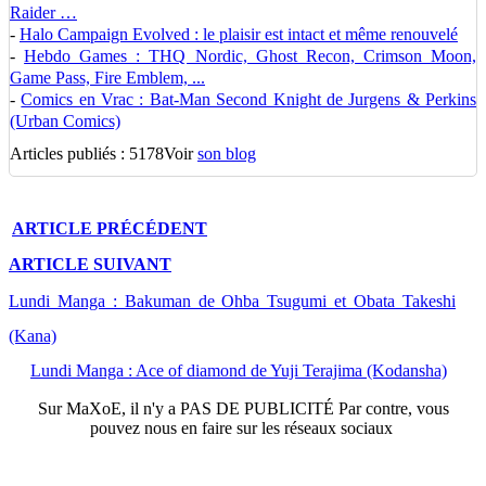
Raider …
-
Halo Campaign Evolved : le plaisir est intact et même renouvelé
-
Hebdo Games : THQ Nordic, Ghost Recon, Crimson Moon,
Game Pass, Fire Emblem, ...
-
Comics en Vrac : Bat-Man Second Knight de Jurgens & Perkins
(Urban Comics)
Articles publiés : 5178
Voir
son blog
ARTICLE
PRÉCÉDENT
ARTICLE
SUIVANT
Lundi Manga : Bakuman de Ohba Tsugumi et Obata Takeshi
(Kana)
Lundi Manga : Ace of diamond de Yuji Terajima (Kodansha)
Sur
MaXoE
, il n'y a
PAS DE PUBLICITÉ
Par contre, vous
pouvez nous en faire sur les réseaux sociaux