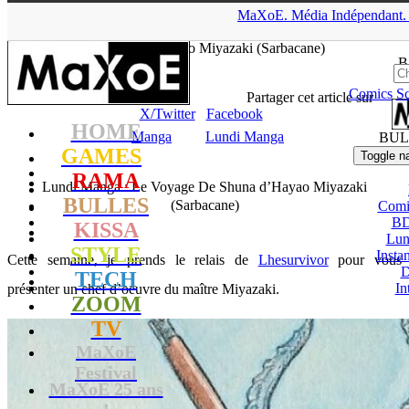
▲
MaXoE.
Média
Indépendant.
MaXoE
>
KISSA
>
Dossiers
>
Manga
>
Lundi Manga : Le Voyage
De Shuna d’Hayao Miyazaki (Sarbacane)
B
Comics
Sc
tof
- 01.04.24, 16:03
Partager cet article sur
X/Twitter
Facebook
HOME
Manga
Lundi Manga
BUL
GAMES
Toggle n
RAMA
Lundi Manga : Le Voyage De Shuna d’Hayao Miyazaki
BULLES
(Sarbacane)
Comi
BD
KISSA
Lun
STYLE
Insta
Cette semaine, je prends le relais de
Lhesurvivor
pour vous
D
TECH
In
présenter un chef d’oeuvre du maître Miyazaki.
ZOOM
TV
MaXoE
Festival
MaXoE 25 ans
!