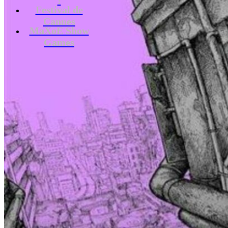
Festival de
Cannes
MaXoE Show
Games