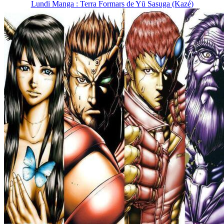
Lundi Manga : Terra Formars de Yū Sasuga (Kazé)