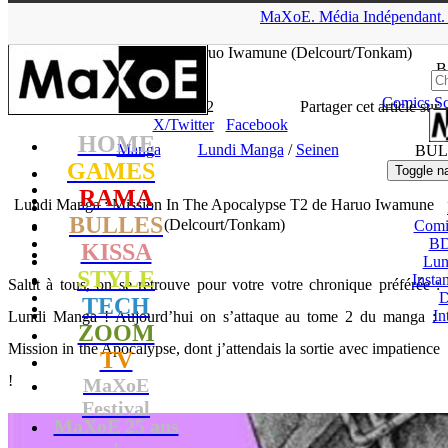
▲
MaXoE.
Média
Indépendant.
MaXoE
>
KISSA
>
Dossiers
>
Manga
>
Lundi Manga : Mission In
The Apocalypse T2 de Haruo Iwamune (Delcourt/Tonkam)
B
Comics
Sc
Lhesurvivor
- 18.11.24, 16:02
Partager cet article sur
X/Twitter
Facebook
HOME
Manga
Lundi Manga
/
Seinen
BUL
GAMES
Toggle n
RAMA
Lundi Manga : Mission In The Apocalypse T2 de Haruo Iwamune
BULLES
(Delcourt/Tonkam)
Comi
BD
KISSA
Lun
STYLE
Insta
Salut à tous, on se retrouve pour votre votre chronique préférée :
D
TECH
In
Lundi Manga ! Aujourd’hui on s’attaque au tome 2 du manga :
ZOOM
Mission in the Apocalypse, dont j’attendais la sortie avec impatience
TV
!
MaXoE
Festival
MaXoE 25 ans
!