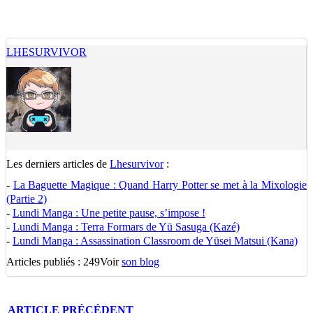
LHESURVIVOR
Les derniers articles de
Lhesurvivor
:
-
La Baguette Magique : Quand Harry Potter se met à la Mixologie
(Partie 2)
-
Lundi Manga : Une petite pause, s’impose !
-
Lundi Manga : Terra Formars de Yū Sasuga (Kazé)
-
Lundi Manga : Assassination Classroom de Yūsei Matsui (Kana)
Articles publiés : 249
Voir
son blog
ARTICLE
PRÉCÉDENT