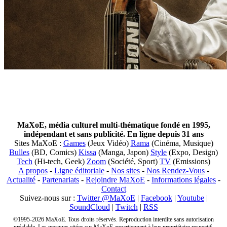
MaXoE, média culturel multi-thématique fondé en 1995,
indépendant et sans publicité. En ligne depuis 31 ans
Sites MaXoE :
Games
(Jeux Vidéo)
Rama
(Cinéma, Musique)
Bulles
(BD, Comics)
Kissa
(Manga, Japon)
Style
(Expo, Design)
Tech
(Hi-tech, Geek)
Zoom
(Société, Sport)
TV
(Emissions)
A propos
-
Ligne éditoriale
-
Nos sites
-
Nos Rendez-Vous
-
Actualité
-
Partenariats
-
Rejoindre MaXoE
-
Informations légales
-
Contact
Suivez-nous sur :
Twitter @MaXoE
|
Facebook
|
Youtube
|
SoundCloud
|
Twitch
|
RSS
©1995-2026 MaXoE. Tous droits réservés. Reproduction interdite sans autorisation
préalable. Les marques citées sur MaXoE appartiennent à leur propriétaire respectif.