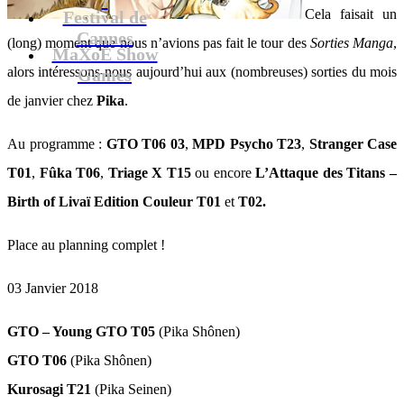
Cela faisait un
Festival de
Cannes
(long) moment que nous n’avions pas fait le tour des
Sorties Manga
,
MaXoE Show
alors intéressons-nous aujourd’hui aux (nombreuses) sorties du mois
Games
de janvier chez
Pika
.
Au programme :
GTO T06 03
,
MPD Psycho T23
,
Stranger Case
T01
,
Fûka T06
,
Triage X T15
ou encore
L’Attaque des Titans –
Birth of Livaï Edition Couleur T01
et
T02.
Place au planning complet !
03 Janvier 2018
GTO – Young GTO T05
(Pika Shônen)
GTO T06
(Pika Shônen)
Kurosagi T21
(Pika Seinen)