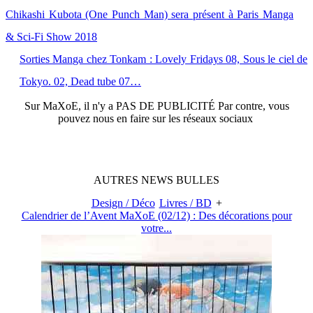
Chikashi Kubota (One Punch Man) sera présent à Paris Manga
& Sci-Fi Show 2018
Sorties Manga chez Tonkam : Lovely Fridays 08, Sous le ciel de
Tokyo. 02, Dead tube 07…
Sur
MaXoE
, il n'y a
PAS DE PUBLICITÉ
Par contre, vous
pouvez nous en faire sur les réseaux sociaux
AUTRES
NEWS
BULLES
Design / Déco
Livres / BD
+
Calendrier de l’Avent MaXoE (02/12) : Des décorations pour
votre...