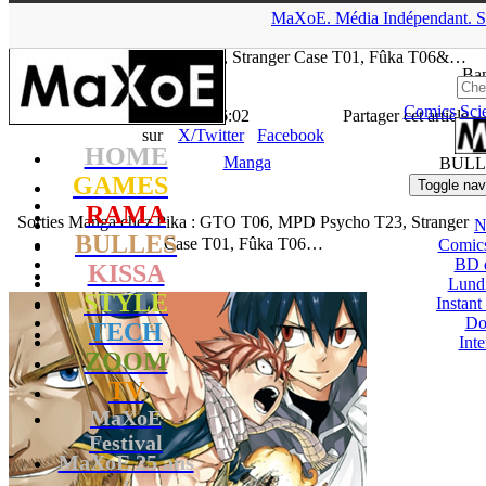
▲
MaXoE.
Média
Indépendant.
S
MaXoE
>
KISSA
>
News
>
Manga
>
Sorties Manga chez Pika :
GTO T06, MPD Psycho T23, Stranger Case T01, Fûka T06&…
Ban
Comics
Sci
La Rédaction
- 02.01.18, 16:02
Partager cet article
sur
X/Twitter
Facebook
HOME
Manga
BULL
GAMES
Toggle nav
RAMA
Sorties Manga chez Pika : GTO T06, MPD Psycho T23, Stranger
N
BULLES
Case T01, Fûka T06…
Comic
BD 
KISSA
Lund
STYLE
Instant
Do
TECH
Int
ZOOM
TV
MaXoE
Festival
MaXoE 25 ans
!