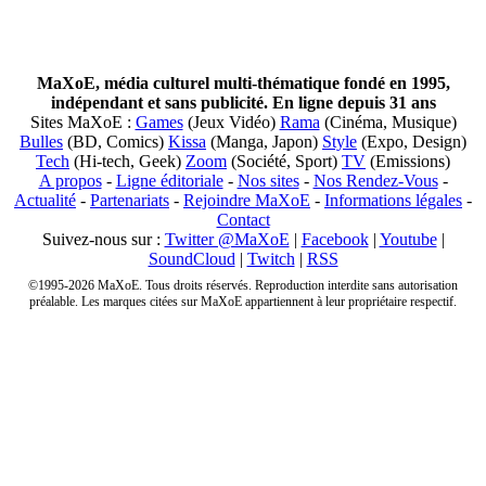
MaXoE, média culturel multi-thématique fondé en 1995,
indépendant et sans publicité. En ligne depuis 31 ans
Sites MaXoE :
Games
(Jeux Vidéo)
Rama
(Cinéma, Musique)
Bulles
(BD, Comics)
Kissa
(Manga, Japon)
Style
(Expo, Design)
Tech
(Hi-tech, Geek)
Zoom
(Société, Sport)
TV
(Emissions)
A propos
-
Ligne éditoriale
-
Nos sites
-
Nos Rendez-Vous
-
Actualité
-
Partenariats
-
Rejoindre MaXoE
-
Informations légales
-
Contact
Suivez-nous sur :
Twitter @MaXoE
|
Facebook
|
Youtube
|
SoundCloud
|
Twitch
|
RSS
©1995-2026 MaXoE. Tous droits réservés. Reproduction interdite sans autorisation
préalable. Les marques citées sur MaXoE appartiennent à leur propriétaire respectif.