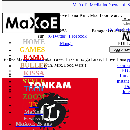
▲
MaXoE.
Média
Indépendant.
S
MaXoE
>
KISSA
>
News
>
Manga
>
Sorties Manga chez Tonkam
avec Hikaru no go Luxe, I Love Hana-Kun, Mix, Food war…
Ban
Comics
Sci
La Rédaction
- 25.04.16, 16:58
Partager cet article
sur
X/Twitter
Facebook
HOME
Manga
BULL
GAMES
Toggle nav
RAMA
Sorties Manga chez Tonkam avec Hikaru no go Luxe, I Love Hana-
N
BULLES
Kun, Mix, Food wars !
Comic
BD 
KISSA
Lund
STYLE
Instant
Do
TECH
Int
ZOOM
TV
MaXoE
Festival
MaXoE 25 ans
!