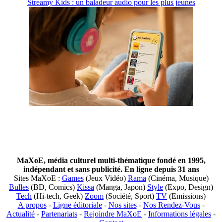
Streamy Kids : un baladeur audio pour les plus jeunes
MaXoE, média culturel multi-thématique fondé en 1995,
indépendant et sans publicité. En ligne depuis 31 ans
Sites MaXoE :
Games
(Jeux Vidéo)
Rama
(Cinéma, Musique)
Bulles
(BD, Comics)
Kissa
(Manga, Japon)
Style
(Expo, Design)
Tech
(Hi-tech, Geek)
Zoom
(Société, Sport)
TV
(Emissions)
A propos
-
Ligne éditoriale
-
Nos sites
-
Nos Rendez-Vous
-
Actualité
-
Partenariats
-
Rejoindre MaXoE
-
Informations légales
-