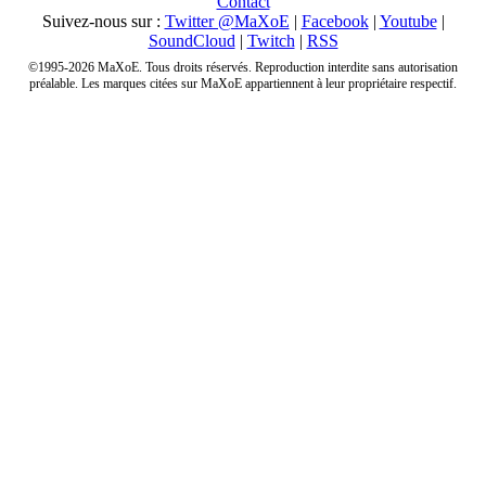
Contact
Suivez-nous sur :
Twitter @MaXoE
|
Facebook
|
Youtube
|
SoundCloud
|
Twitch
|
RSS
©1995-2026 MaXoE. Tous droits réservés. Reproduction interdite sans autorisation
préalable. Les marques citées sur MaXoE appartiennent à leur propriétaire respectif.