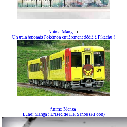
Anime
Manga
+
Un train japonais Pokémon entièrement dédié à Pikachu !
Anime
Manga
Lundi Manga : Erased de Kei Sanbe (Ki-oon)