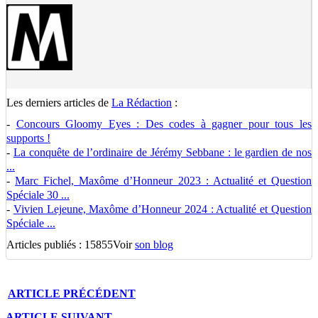
Les derniers articles de
La Rédaction
:
-
Concours Gloomy Eyes : Des codes à gagner pour tous les
supports !
-
La conquête de l’ordinaire de Jérémy Sebbane : le gardien de nos
...
-
Marc Fichel, Maxôme d’Honneur 2023 : Actualité et Question
Spéciale 30 ...
-
Vivien Lejeune, Maxôme d’Honneur 2024 : Actualité et Question
Spéciale ...
Articles publiés : 15855
Voir
son blog
ARTICLE
PRÉCÉDENT
ARTICLE
SUIVANT