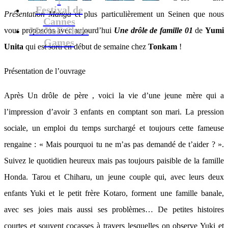
Festival de
Présentation Manga
et plus particulièrement un Seinen que nous
Cannes
MaXoE Show
vous proposons avec aujourd’hui
Une drôle de famille 01
de
Yumi
Games
Unita
qui est sorti en début de semaine chez
Tonkam
!
Présentation de l’ouvrage
Après Un drôle de père , voici la vie d’une jeune mère qui a
l’impression d’avoir 3 enfants en comptant son mari. La pression
sociale, un emploi du temps surchargé et toujours cette fameuse
rengaine : « Mais pourquoi tu ne m’as pas demandé de t’aider ? ».
Suivez le quotidien heureux mais pas toujours paisible de la famille
Honda. Tarou et Chiharu, un jeune couple qui, avec leurs deux
enfants Yuki et le petit frère Kotaro, forment une famille banale,
avec ses joies mais aussi ses problèmes… De petites histoires
courtes et souvent cocasses à travers lesquelles on observe Yuki et