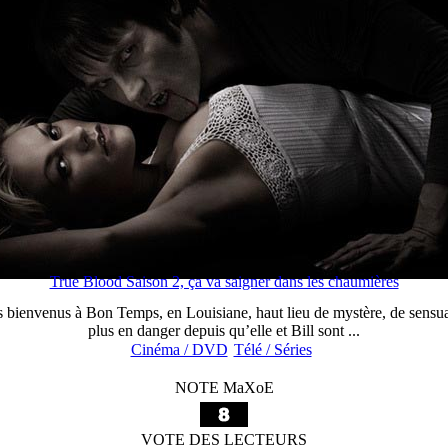
True Blood Saison 2, ça va saigner dans les chaumières
ienvenus à Bon Temps, en Louisiane, haut lieu de mystère, de sensuali
plus en danger depuis qu’elle et Bill sont ...
Cinéma / DVD
Télé / Séries
NOTE MaXoE
VOTE DES LECTEURS