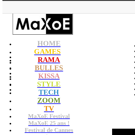
HOME
GAMES
RAMA
BULLES
KISSA
STYLE
TECH
ZOOM
TV
MaXoE Festival
MaXoE 25 ans !
Festival de Cannes