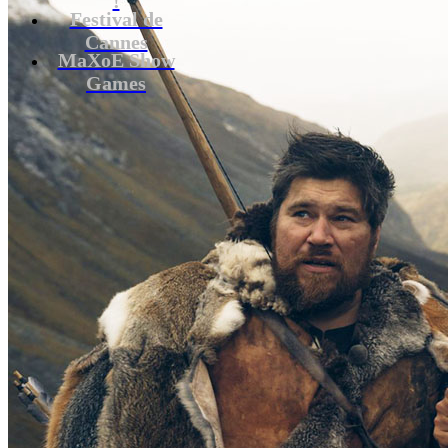
Festival de
Cannes
MaXoE Show
Games