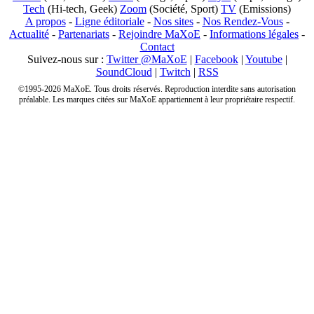
Tech
(Hi-tech, Geek)
Zoom
(Société, Sport)
TV
(Emissions)
A propos
-
Ligne éditoriale
-
Nos sites
-
Nos Rendez-Vous
-
Actualité
-
Partenariats
-
Rejoindre MaXoE
-
Informations légales
-
Contact
Suivez-nous sur :
Twitter @MaXoE
|
Facebook
|
Youtube
|
SoundCloud
|
Twitch
|
RSS
©1995-2026 MaXoE. Tous droits réservés. Reproduction interdite sans autorisation
préalable. Les marques citées sur MaXoE appartiennent à leur propriétaire respectif.