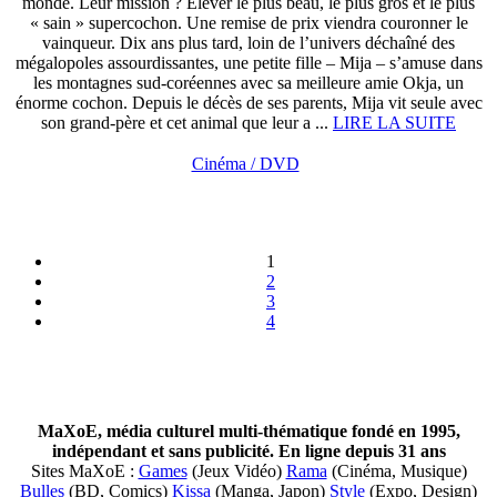
monde. Leur mission ? Élever le plus beau, le plus gros et le plus
« sain » supercochon. Une remise de prix viendra couronner le
vainqueur. Dix ans plus tard, loin de l’univers déchaîné des
mégalopoles assourdissantes, une petite fille – Mija – s’amuse dans
les montagnes sud-coréennes avec sa meilleure amie Okja, un
énorme cochon. Depuis le décès de ses parents, Mija vit seule avec
son grand-père et cet animal que leur a ...
LIRE LA SUITE
Cinéma / DVD
1
2
3
4
MaXoE, média culturel multi-thématique fondé en 1995,
indépendant et sans publicité. En ligne depuis 31 ans
Sites MaXoE :
Games
(Jeux Vidéo)
Rama
(Cinéma, Musique)
Bulles
(BD, Comics)
Kissa
(Manga, Japon)
Style
(Expo, Design)