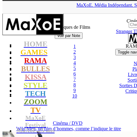
▲
MaXoE.
Média
Indépendant.
S
MaXoE
>
RAMA
>
Critiques
>
Cinéma / DVD
> Tri par Notes
Ciné
Nos critiques de Films
Stranger T
Voir par Note
HOME
RAM
1
GAMES
2
Toggle nav
3
RAMA
4
N
BULLES
5
Pl
6
Livr
KISSA
7
Sort
STYLE
8
Sorties
9
Critiq
TECH
10
ZOOM
TV
MaXoE
Cinéma / DVD
Festival
Wild Men, un film d’hommes, comme l’indique le titre
MaXoE 25 ans
!