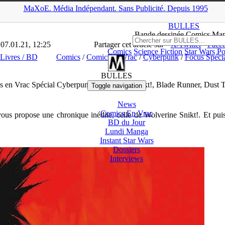
MaXoE.
Média
Indépendant.
▲
Sans Pub
licité
.
Depuis 1995
>
Livres / BD
>
Comics en Vrac Spécial Cyberpunk : Wolverine Snikt
BULLES
Bande dessinée Comics Ma
 07.01.21, 12:25
Partager cet article sur
X/Twitter
Face
Comics
Science Fiction
Star Wars
Po
Livres / BD
Comics
/
Comics en Vrac
/
Cyberpunk
/
Focus Spéci
BULLES
 en Vrac Spécial Cyberpunk : Wolverine Snikt!, Blade Runner, Dust 
Toggle navigation
News
Comics En Vrac
vous propose une chronique inédite, celle de Wolverine Snikt!. Et pu
BD du Jour
Lundi Manga
Instant
Star Wars
Dossiers
Interviews