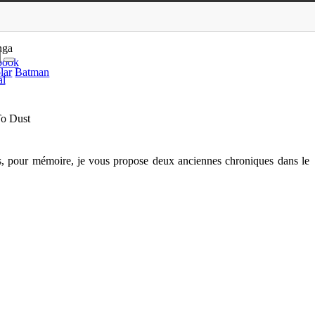
!, Blade Runner, Dust To Dust
nga
book
lar
Batman
al
To Dust
is, pour mémoire, je vous propose deux anciennes chroniques dans le