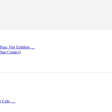
ss, Fire Emblem, ...
rban Comics)
ng Cole, …