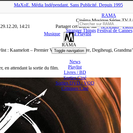
MaXoE.
Média
Indépendant.
▲
Sans Pub
licité
.
Depuis 1995
siers
>
Musique
>
La Playlist : Kaamelott – Premier Volet, Corps Mé
RAMA
Ciné
ma
Musique Séries
TV
L
 29.12.20, 14:21
Partager cet article sur
X/Twitter
Face
Stranger Things
Festival de Cannes
Musique
La Playlist
RAMA
list : Kaamelott – Premier Volet, Corps Météore, Degiheugi, Grandma
Toggle navigation
News
Playlist
r, en attendant la sortie du film.
Livres / BD
Sorties Ciné
Sorties DVD / VOD
Critiques
Ciné