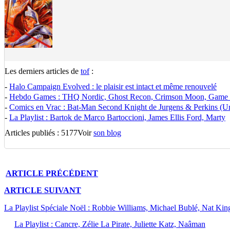
Les derniers articles de
tof
:
-
Halo Campaign Evolved : le plaisir est intact et même renouvelé
-
Hebdo Games : THQ Nordic, Ghost Recon, Crimson Moon, Game Pa
-
Comics en Vrac : Bat-Man Second Knight de Jurgens & Perkins (U
-
La Playlist : Bartok de Marco Bartoccioni, James Ellis Ford, Marty
Articles publiés : 5177
Voir
son blog
ARTICLE
PRÉCÉDENT
ARTICLE
SUIVANT
La Playlist Spéciale Noël : Robbie Williams, Michael Bublé, Nat Ki
La Playlist : Cancre, Zélie La Pirate, Juliette Katz, Naâman