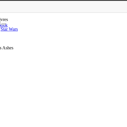
téore, Degiheugi, Grand…
ivres
book
Star Wars
’s Ashes