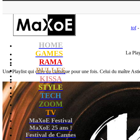
MaXoE
>
RAMA
>
Dos
tof
-
HOME
GAMES
La Play
RAMA
BULLES
Une Playlist qui offre du classique pour une fois. Celui du maître Astie
KISSA
STYLE
TECH
ZOOM
TV
MaXoE Festival
MaXoE 25 ans !
Festival de Cannes