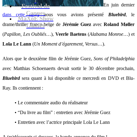
En juin dernier
Festival de
Cannes
dans cette news
nous vous avions présenté
Bluebird
, le
MaXoE Show
drame/thriller franco-belge de
Jérémie Guez
avec
Roland Møller
Games
(
Papillon, Les Oubliés
…),
Veerle Baetens
(
Alabama Monroe
…) et
Lola Le Lann
(
Un Moment d’égarement, Versus
…).
Alors que le deuxième film de Jérémie Guez,
Sons of Philadelphia
avec Matthias Schoenaerts devait sortir le 30 décembre prochain,
Bluebird
sera quant à lui disponible ce mercredi en DVD et Blu-
Ray. Ils contiennent :
• Le commentaire audio du réalisateur
• “Du livre au film” : entretien avec Jérémie Guez
• Entretien avec l’actrice principale Lola Le Lann
A (re)découvrir ci-dessous, la bande-annonce du film !