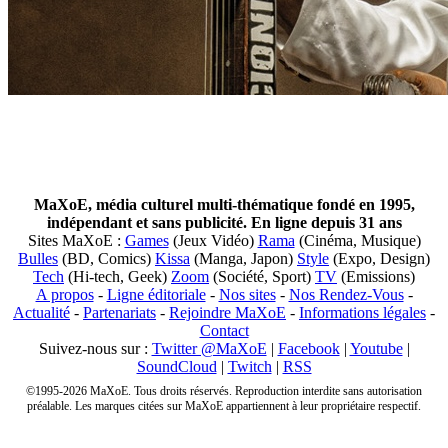
MaXoE, média culturel multi-thématique fondé en 1995,
indépendant et sans publicité. En ligne depuis 31 ans
Sites MaXoE :
Games
(Jeux Vidéo)
Rama
(Cinéma, Musique)
Bulles
(BD, Comics)
Kissa
(Manga, Japon)
Style
(Expo, Design)
Tech
(Hi-tech, Geek)
Zoom
(Société, Sport)
TV
(Emissions)
A propos
-
Ligne éditoriale
-
Nos sites
-
Nos Rendez-Vous
-
Actualité
-
Partenariats
-
Rejoindre MaXoE
-
Informations légales
-
Contact
Suivez-nous sur :
Twitter @MaXoE
|
Facebook
|
Youtube
|
SoundCloud
|
Twitch
|
RSS
©1995-2026 MaXoE. Tous droits réservés. Reproduction interdite sans autorisation
préalable. Les marques citées sur MaXoE appartiennent à leur propriétaire respectif.