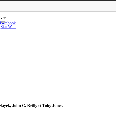
a Hayek : la bande-annonce
ivres
Facebook
Star Wars
Hayek, John C. Reilly
et
Toby Jones
.