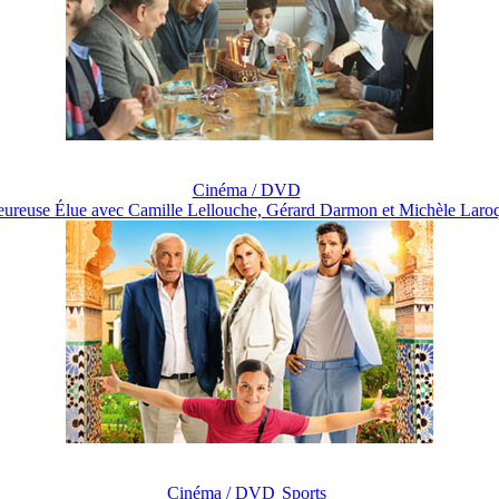
Cinéma / DVD
ureuse Élue avec Camille Lellouche, Gérard Darmon et Michèle Laroq
Cinéma / DVD
Sports