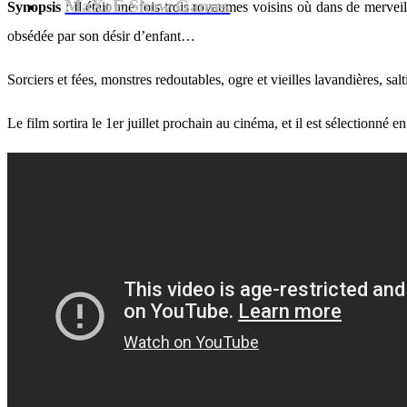
MaXoE Show Games
Synopsis
: Il était une fois trois royaumes voisins où dans de merveill
obsédée par son désir d’enfant…
Sorciers et fées, monstres redoutables, ogre et vieilles lavandières, sal
Le film sortira le 1er juillet prochain au cinéma, et il est sélectionné 