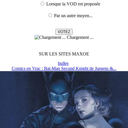
Lorsque la VOD est proposée
Par un autre moyen...
Chargement ...
SUR LES SITES MAXOE
bulles
Comics en Vrac : Bat-Man Second Knight de Jurgens &...