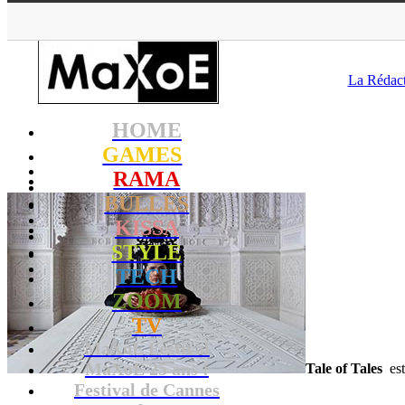
MaXoE
>
RAMA
>
Dow
La Rédac
HOME
GAMES
RAMA
BULLES
KISSA
STYLE
TECH
ZOOM
TV
MaXoE Festival
MaXoE 25 ans !
Tale of Tales
est
Festival de Cannes