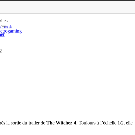
atue de Ciri à l’échel…
iles
cebook
etrogaming
her
2
rès la sortie du trailer de
The Witcher 4
. Toujours à l’échelle 1/2, elle