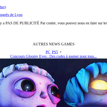
her)
Congrès de Lyon
n'y a
PAS DE PUBLICITÉ
Par contre, vous pouvez nous en faire sur le
AUTRES
NEWS
GAMES
PC
PS5
+
Concours Gloomy Eyes : Des codes à gagner pour tous...