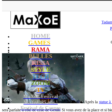
MaXoE
>
STYLE
>
N
Tada
HOME
GAMES
RAMA
BULLES
KISSA
STYLE
TECH
ZOOM
TV
MaXoE Festival
MaXoE 25 ans !
Après la
statue à
Festival de Cannes
sera parfaite à côté de celle de Geralt. Si vous avez de la place et si b