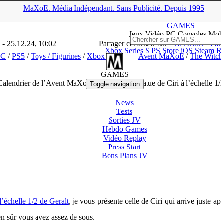
MaXoE.
Média
Indépendant.
▲
Sans Pub
licité
.
Depuis 1995
ews
>
Toys / Figurines
>
Calendrier de l’Avent MaXoE (25/12) : Une st
GAMES
Jeux
Vidéo
PC Consoles Mob
m
- 25.12.24, 10:02
Partager cet article sur
X/Twitter
Fa
Xbox Series S
PS Store
iOS
Steam
R
PC
/
PS5
/
Toys / Figurines
/
Xbox One
Avent MaXoE
/
The Witc
GAMES
Calendrier de l’Avent MaXoE (25/12) : Une statue de Ciri à l’échelle 1/
Toggle navigation
News
Tests
Sorties
JV
Hebdo Games
Vidéo
Replay
Press Start
Bons Plans
JV
 l’échelle 1/2 de Geralt
, je vous présente celle de Ciri qui arrive juste ap
ien sûr vous avez assez de sous.