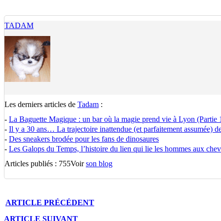
TADAM
Les derniers articles de
Tadam
:
-
La Baguette Magique : un bar où la magie prend vie à Lyon (Partie 
-
Il y a 30 ans… La trajectoire inattendue (et parfaitement assumée) de 
-
Des sneakers brodée pour les fans de dinosaures
-
Les Galops du Temps, l’histoire du lien qui lie les hommes aux che
Articles publiés : 755
Voir
son blog
ARTICLE
PRÉCÉDENT
ARTICLE
SUIVANT