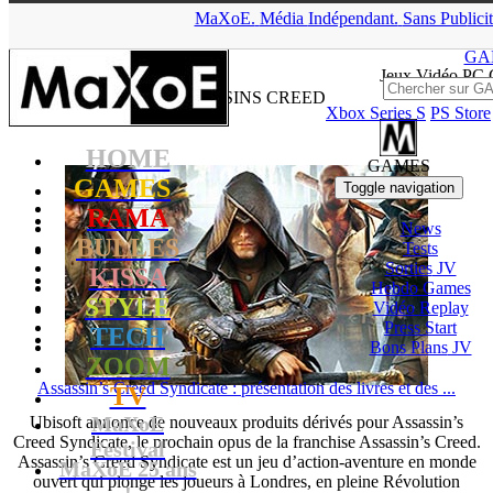
MaXoE.
▲
Média
Indépendant.
Sans Pub
lici
MaXoE
>
Mots-clés
> Assassin’s Creed
GA
Jeux
Vidéo
PC C
ASSASSINS CREED
Xbox Series S
PS Store
HOME
GAMES
GAMES
Toggle navigation
RAMA
News
BULLES
Tests
Sorties
JV
KISSA
Hebdo Games
STYLE
Vidéo
Replay
Press Start
TECH
Bons Plans
JV
ZOOM
Assassin’s Creed Syndicate : présentation des livres et des ...
TV
MaXoE
Ubisoft annonce de nouveaux produits dérivés pour Assassin’s
Creed Syndicate, le prochain opus de la franchise Assassin’s Creed.
Festival
Assassin’s Creed Syndicate est un jeu d’action-aventure en monde
MaXoE 25 ans
ouvert qui plonge les joueurs à Londres, en pleine Révolution
!