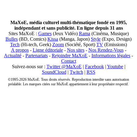
MaXoE, média culturel multi-thématique fondé en 1995,
indépendant et sans publicité. En ligne depuis 31 ans
Sites MaXoE :
Games
(Jeux Vidéo)
Rama
(Cinéma, Musique)
Bulles
(BD, Comics)
Kissa
(Manga, Japon)
Style
(Expo, Design)
Tech
(Hi-tech, Geek)
Zoom
(Société, Sport)
TV
(Emissions)
A propos
-
Ligne éditoriale
-
Nos sites
-
Nos Rendez-Vous
-
Actualité
-
Partenariats
-
Rejoindre MaXoE
-
Informations légales
-
Contact
Suivez-nous sur :
Twitter @MaXoE
|
Facebook
|
Youtube
|
SoundCloud
|
Twitch
|
RSS
©1995-2026 MaXoE. Tous droits réservés. Reproduction interdite sans autorisation
préalable. Les marques citées sur MaXoE appartiennent à leur propriétaire respectif.