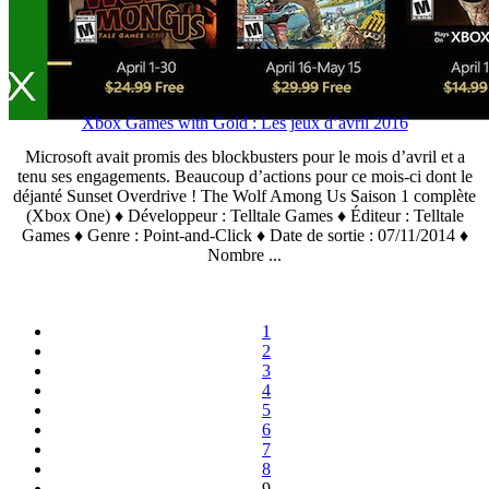
Xbox Games with Gold : Les jeux d’avril 2016
Microsoft avait promis des blockbusters pour le mois d’avril et a
tenu ses engagements. Beaucoup d’actions pour ce mois-ci dont le
déjanté Sunset Overdrive ! The Wolf Among Us Saison 1 complète
(Xbox One) ♦ Développeur : Telltale Games ♦ Éditeur : Telltale
Games ♦ Genre : Point-and-Click ♦ Date de sortie : 07/11/2014 ♦
Nombre ...
1
2
3
4
5
6
7
8
9