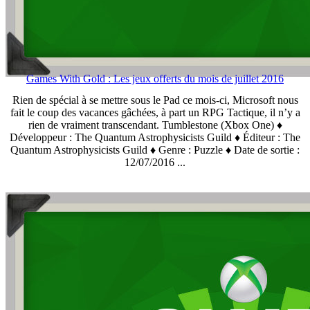
Games With Gold : Les jeux offerts du mois de juillet 2016
Rien de spécial à se mettre sous le Pad ce mois-ci, Microsoft nous
fait le coup des vacances gâchées, à part un RPG Tactique, il n’y a
rien de vraiment transcendant. Tumblestone (Xbox One) ♦
Développeur : The Quantum Astrophysicists Guild ♦ Éditeur : The
Quantum Astrophysicists Guild ♦ Genre : Puzzle ♦ Date de sortie :
12/07/2016 ...