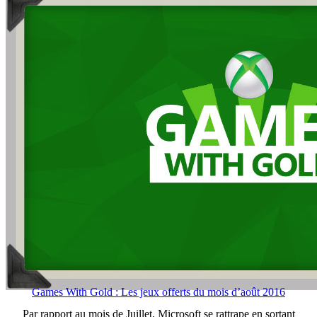
Games With Gold : Les jeux offerts du mois d’août 2016
Par rapport au mois de Juillet, Microsoft se rattrape en sortant