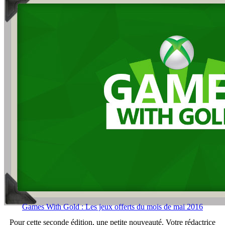
Games With Gold : Les jeux offerts du mois de mai 2016
Pour cette seconde édition, une petite nouveauté. Votre rédactrice