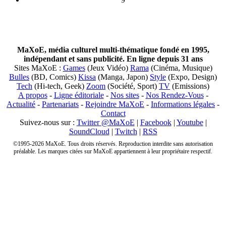
MaXoE, média culturel multi-thématique fondé en 1995,
indépendant et sans publicité. En ligne depuis 31 ans
Sites MaXoE :
Games
(Jeux Vidéo)
Rama
(Cinéma, Musique)
Bulles
(BD, Comics)
Kissa
(Manga, Japon)
Style
(Expo, Design)
Tech
(Hi-tech, Geek)
Zoom
(Société, Sport)
TV
(Emissions)
A propos
-
Ligne éditoriale
-
Nos sites
-
Nos Rendez-Vous
-
Actualité
-
Partenariats
-
Rejoindre MaXoE
-
Informations légales
-
Contact
Suivez-nous sur :
Twitter @MaXoE
|
Facebook
|
Youtube
|
SoundCloud
|
Twitch
|
RSS
©1995-2026 MaXoE. Tous droits réservés. Reproduction interdite sans autorisation
préalable. Les marques citées sur MaXoE appartiennent à leur propriétaire respectif.