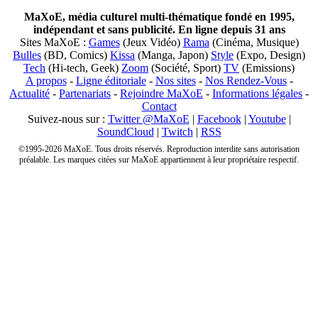
MaXoE, média culturel multi-thématique fondé en 1995,
indépendant et sans publicité. En ligne depuis 31 ans
Sites MaXoE :
Games
(Jeux Vidéo)
Rama
(Cinéma, Musique)
Bulles
(BD, Comics)
Kissa
(Manga, Japon)
Style
(Expo, Design)
Tech
(Hi-tech, Geek)
Zoom
(Société, Sport)
TV
(Emissions)
A propos
-
Ligne éditoriale
-
Nos sites
-
Nos Rendez-Vous
-
Actualité
-
Partenariats
-
Rejoindre MaXoE
-
Informations légales
-
Contact
Suivez-nous sur :
Twitter @MaXoE
|
Facebook
|
Youtube
|
SoundCloud
|
Twitch
|
RSS
©1995-2026 MaXoE. Tous droits réservés. Reproduction interdite sans autorisation
préalable. Les marques citées sur MaXoE appartiennent à leur propriétaire respectif.