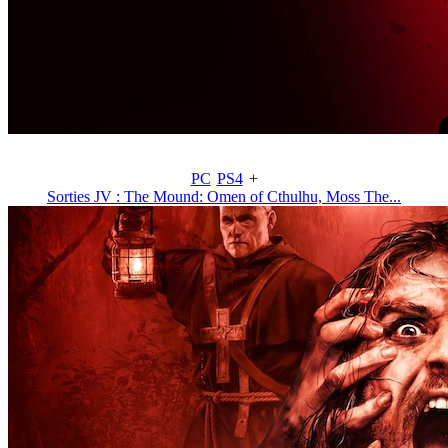
PC
PS4
+
Sorties JV : The Mound: Omen of Cthulhu, Moss The...