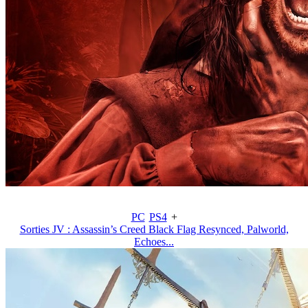
PC
PS4
+
Sorties JV : Assassin’s Creed Black Flag Resynced, Palworld,
Echoes...