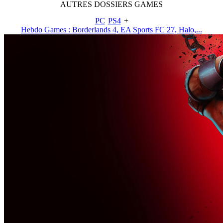
AUTRES
DOSSIERS
GAMES
PC
PS4
+
Hebdo Games : Borderlands 4, EA Sports FC 27, Halo,...