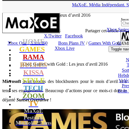
▲
MaXoE.
Média
Indépendant.
S
MaXoE
>
GAMES
>
Dossiers
>
Xbox One
>
Xbox Games with
Gold : Les jeux d’avril 2016
Jeux
Xbox Series
Zelphyrnia
- 31.03.16, 11:34
Partager cet article sur
X/Twitter
Facebook
HOME
Xbox One
/
Xbox360
Bons Plans JV
/
Games With Gold
/
GAM
GAMES
Xbox Live
Toggle nav
RAMA
N
BULLES
Xbox Games with Gold : Les jeux d’avril 2016
T
Sort
KISSA
Hebd
STYLE
Vidé
Microsoft
avait promis des blockbusters pour le mois d’avril et a
Pres
TECH
tenu ses engagements. Beaucoup d’actions pour ce mois-ci dont le
Bons 
ZOOM
déjanté
Sunset Overdrive
!
TV
MaXoE
Festival
MaXoE 25 ans
!