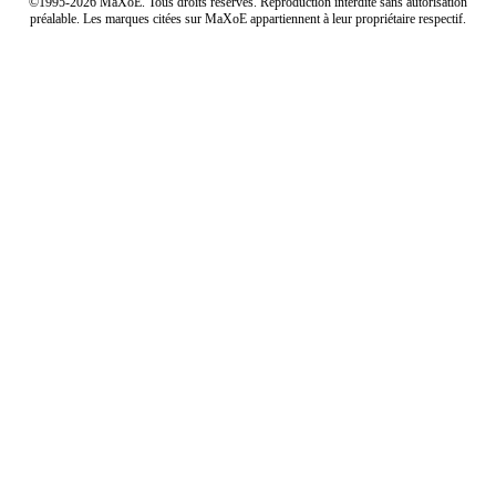
©1995-2026 MaXoE. Tous droits réservés. Reproduction interdite sans autorisation
préalable. Les marques citées sur MaXoE appartiennent à leur propriétaire respectif.