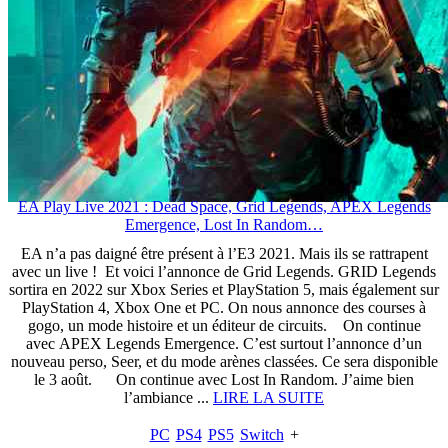
EA Play Live 2021 : Dead Space, Grid Legends, APEX Legends
Emergence, Lost In Random…
EA n’a pas daigné être présent à l’E3 2021. Mais ils se rattrapent
avec un live ! Et voici l’annonce de Grid Legends. GRID Legends
sortira en 2022 sur Xbox Series et PlayStation 5, mais également sur
PlayStation 4, Xbox One et PC. On nous annonce des courses à
gogo, un mode histoire et un éditeur de circuits. On continue
avec APEX Legends Emergence. C’est surtout l’annonce d’un
nouveau perso, Seer, et du mode arènes classées. Ce sera disponible
le 3 août. On continue avec Lost In Random. J’aime bien
l’ambiance ...
LIRE LA SUITE
PC
PS4
PS5
Switch
+