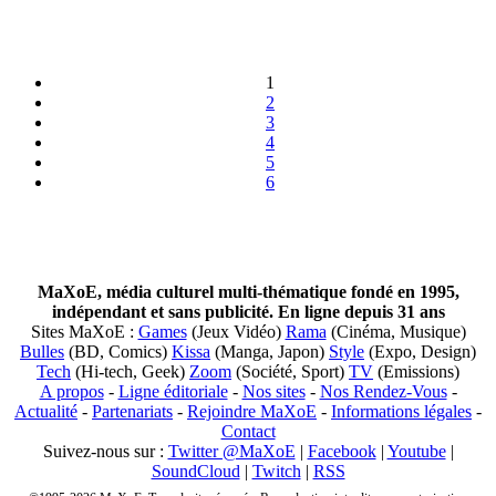
1
2
3
4
5
6
MaXoE, média culturel multi-thématique fondé en 1995,
indépendant et sans publicité. En ligne depuis 31 ans
Sites MaXoE :
Games
(Jeux Vidéo)
Rama
(Cinéma, Musique)
Bulles
(BD, Comics)
Kissa
(Manga, Japon)
Style
(Expo, Design)
Tech
(Hi-tech, Geek)
Zoom
(Société, Sport)
TV
(Emissions)
A propos
-
Ligne éditoriale
-
Nos sites
-
Nos Rendez-Vous
-
Actualité
-
Partenariats
-
Rejoindre MaXoE
-
Informations légales
-
Contact
Suivez-nous sur :
Twitter @MaXoE
|
Facebook
|
Youtube
|
SoundCloud
|
Twitch
|
RSS