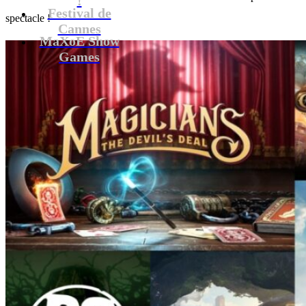
Festival de
spectacle !
Cannes
MaXoE Show
Games