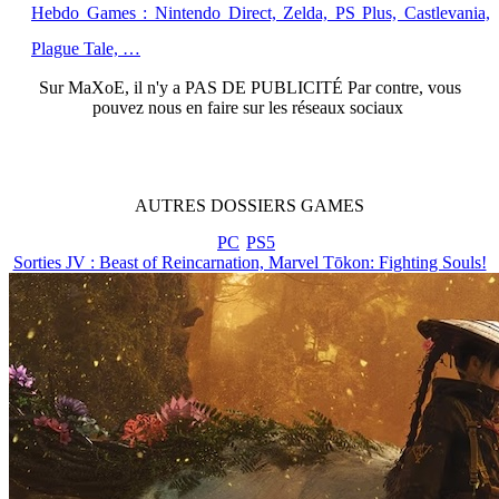
Hebdo Games : Nintendo Direct, Zelda, PS Plus, Castlevania,
Plague Tale, …
Sur
MaXoE
, il n'y a
PAS DE PUBLICITÉ
Par contre, vous
pouvez nous en faire sur les réseaux sociaux
AUTRES
DOSSIERS
GAMES
PC
PS5
Sorties JV : Beast of Reincarnation, Marvel Tōkon: Fighting Souls!