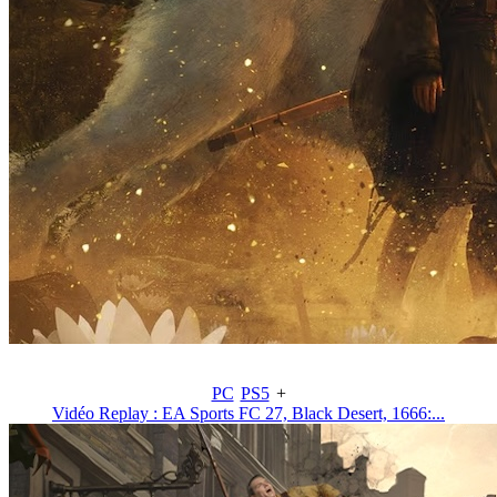
PC
PS5
+
Vidéo Replay : EA Sports FC 27, Black Desert, 1666:...