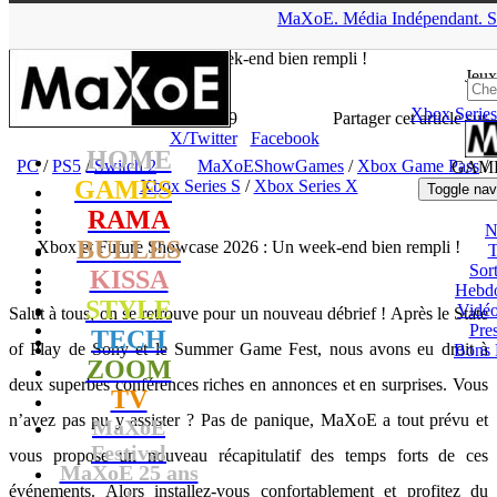
▲
MaXoE.
Média
Indépendant.
S
MaXoE
>
GAMES
>
Dossiers
>
PC
>
Xbox et Future Showcase
2026 : Un week-end bien rempli !
Jeux
Xbox Series
Lhesurvivor
- 08.06.26, 15:19
Partager cet article sur
X/Twitter
Facebook
HOME
PC
/
PS5
/
Switch 2
MaXoEShowGames
/
Xbox Game Pass
/
GAM
GAMES
Xbox Series S
/
Xbox Series X
Toggle nav
RAMA
N
BULLES
Xbox et Future Showcase 2026 : Un week-end bien rempli !
T
Sort
KISSA
Hebd
STYLE
Vidé
Salut à tous, on se retrouve pour un nouveau débrief ! Après le State
Pres
TECH
of Play de Sony et le Summer Game Fest, nous avons eu droit à
Bons 
ZOOM
deux superbes conférences riches en annonces et en surprises. Vous
TV
n’avez pas pu y assister ? Pas de panique, MaXoE a tout prévu et
MaXoE
Festival
vous propose un nouveau récapitulatif des temps forts de ces
MaXoE 25 ans
événements. Alors installez-vous confortablement et profitez du
!