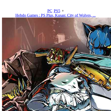
PC
PS5
+
Hebdo Games : PS Plus, Kusan: City of Wolves, ...