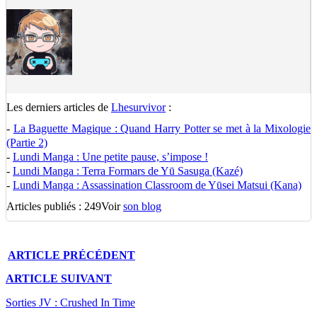
Les derniers articles de
Lhesurvivor
:
-
La Baguette Magique : Quand Harry Potter se met à la Mixologie
(Partie 2)
-
Lundi Manga : Une petite pause, s’impose !
-
Lundi Manga : Terra Formars de Yū Sasuga (Kazé)
-
Lundi Manga : Assassination Classroom de Yūsei Matsui (Kana)
Articles publiés : 249
Voir
son blog
ARTICLE
PRÉCÉDENT
ARTICLE
SUIVANT
Sorties JV : Crushed In Time