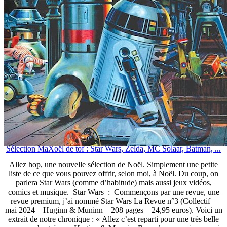
Sélection MaXoël de tof : Star Wars, Zelda, MC Solaar, Batman, ...
Allez hop, une nouvelle sélection de Noël. Simplement une petite
liste de ce que vous pouvez offrir, selon moi, à Noël. Du coup, on
parlera Star Wars (comme d’habitude) mais aussi jeux vidéos,
comics et musique. Star Wars : Commençons par une revue, une
revue premium, j’ai nommé Star Wars La Revue n°3 (Collectif –
mai 2024 – Huginn & Muninn – 208 pages – 24,95 euros). Voici un
extrait de notre chronique : « Allez c’est reparti pour une très belle