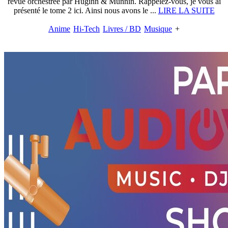
revue orchestrée par Huginn & Munnin. Rappelez-vous, je vous ai
présenté le tome 2 ici. Ainsi nous avons le ...
LIRE LA SUITE
Anime
Hi-Tech
Livres / BD
Musique
+