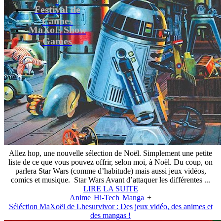
Festival de
Cannes
MaXoE Show
Games
Allez hop, une nouvelle sélection de Noël. Simplement une petite
liste de ce que vous pouvez offrir, selon moi, à Noël. Du coup, on
parlera Star Wars (comme d’habitude) mais aussi jeux vidéos,
comics et musique. Star Wars Avant d’attaquer les différentes ...
LIRE LA SUITE
Anime
Hi-Tech
Manga
+
Séléction MaXoël de Lhesurvivor : Des jeux vidéo, des animes et
des mangas !