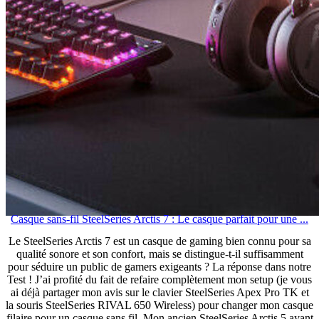
Casque sans-fil SteelSeries Arctis 7 : Le casque parfait pour une ...
Le SteelSeries Arctis 7 est un casque de gaming bien connu pour sa
qualité sonore et son confort, mais se distingue-t-il suffisamment
pour séduire un public de gamers exigeants ? La réponse dans notre
Test ! J’ai profité du fait de refaire complètement mon setup (je vous
ai déjà partager mon avis sur le clavier SteelSeries Apex Pro TK et
la souris SteelSeries RIVAL 650 Wireless) pour changer mon casque
filaire pour un casque sans fil. Mon ancien SteelSeries Arctis 5 ayant