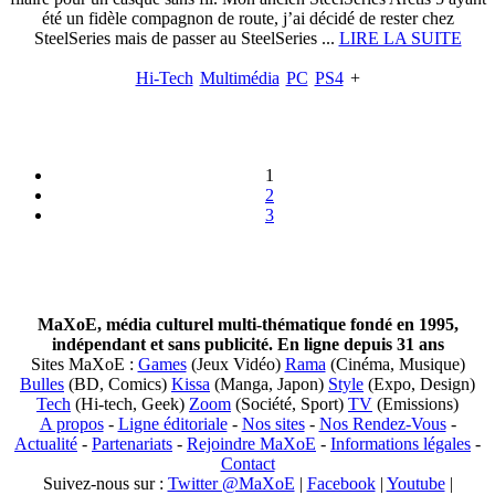
été un fidèle compagnon de route, j’ai décidé de rester chez
SteelSeries mais de passer au SteelSeries ...
LIRE LA SUITE
Hi-Tech
Multimédia
PC
PS4
+
1
2
3
MaXoE, média culturel multi-thématique fondé en 1995,
indépendant et sans publicité. En ligne depuis 31 ans
Sites MaXoE :
Games
(Jeux Vidéo)
Rama
(Cinéma, Musique)
Bulles
(BD, Comics)
Kissa
(Manga, Japon)
Style
(Expo, Design)
Tech
(Hi-tech, Geek)
Zoom
(Société, Sport)
TV
(Emissions)
A propos
-
Ligne éditoriale
-
Nos sites
-
Nos Rendez-Vous
-
Actualité
-
Partenariats
-
Rejoindre MaXoE
-
Informations légales
-
Contact
Suivez-nous sur :
Twitter @MaXoE
|
Facebook
|
Youtube
|