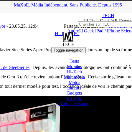
MaXoE.
Média
Indépendant.
▲
Sans Pub
licité
.
Depuis 1995
ssiers
>
Hi-Tech
>
Clavier SteelSeries Apex Pro TKL (Gen 3) : Toujou
TECH
Hi-Tech Geek VR Espac
vor
- 23.05.25, 12:04
Partager cet article sur
X/Twitter
Androïd
Geek
iPad / iPhone
Scien
Hi-Tech
/
PC
TECH
lavier SteelSeries Apex Pro TKL (Gen 3) : Toujours au top de sa forme
Toggle navigation
Tests
Mobiles
 de SteelSeries
. Depuis, les avancées technologiques ont continué à
Hi-Tech
le Gen 3 qu’elle revient aujourd’hui en force. Cerise sur le gâteau : un
Multimédia
Matos
on tout dernier modèle pour test, l’occasion idéale de voir le chemin p
Internet
Gadgets
En Vrac
Robots /
Espace