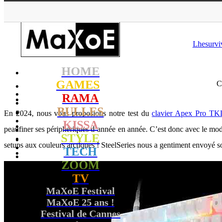
MaXoE
>
TECH
>
Do
Lhesurvi
HOME
GAMES
C
RAMA
BULLES
En 2024, nous vous proposions notre test du
clavier Apex Pro TKL
KISSA
peaufiner ses périphériques d’année en année. C’est donc avec le modè
STYLE
setups aux couleurs arctiques ! SteelSeries nous a gentiment envoyé s
TECH
ZOOM
TV
MaXoE Festival
MaXoE 25 ans !
Festival de Cannes