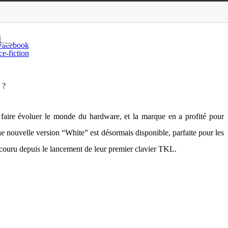
rs au top de sa forme ?
e
Facebook
ce-fiction
 ?
 faire évoluer le monde du hardware, et la marque en a profité pour
e nouvelle version “White” est désormais disponible, parfaite pour les
arcouru depuis le lancement de leur premier clavier TKL.