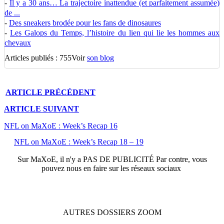
-
Il y a 30 ans… La trajectoire inattendue (et parfaitement assumée)
de ...
-
Des sneakers brodée pour les fans de dinosaures
-
Les Galops du Temps, l’histoire du lien qui lie les hommes aux
chevaux
Articles publiés : 755
Voir
son blog
ARTICLE
PRÉCÉDENT
ARTICLE
SUIVANT
NFL on MaXoE : Week’s Recap 16
NFL on MaXoE : Week’s Recap 18 – 19
Sur
MaXoE
, il n'y a
PAS DE PUBLICITÉ
Par contre, vous
pouvez nous en faire sur les réseaux sociaux
AUTRES
DOSSIERS
ZOOM