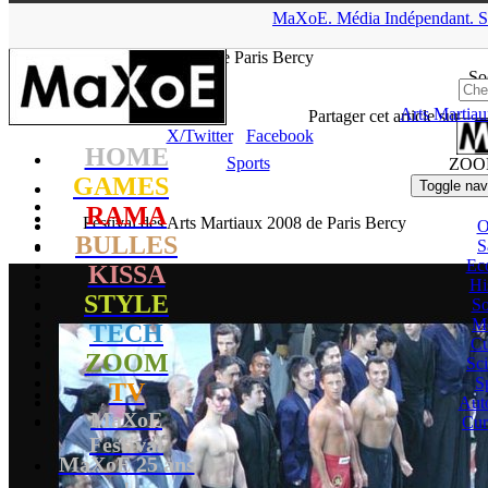
▲
MaXoE.
Média
Indépendant.
S
MaXoE
>
ZOOM
>
Dossiers
>
Sports
>
Festival des Arts Martiaux
2008 de Paris Bercy
So
Arts Martia
Tadam
- 30.08.10, 23:01
Partager cet article sur
X/Twitter
Facebook
HOME
Sports
ZOO
GAMES
Toggle nav
RAMA
Festival des Arts Martiaux 2008 de Paris Bercy
BULLES
S
Ec
KISSA
Hi
STYLE
So
M
TECH
Cu
ZOOM
Sc
S
TV
Aut
MaXoE
Cur
Festival
MaXoE 25 ans
!