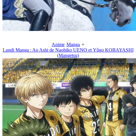
Anime
Manga
+
Lundi Manga : Ao Ashi de Naohiko UENO et Yûgo KOBAYASHI
(Mangetsu)