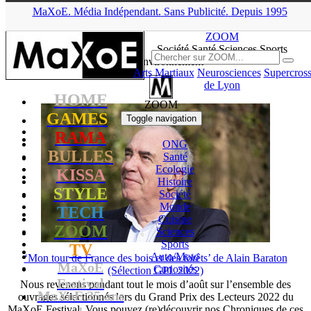
MaXoE.
Média
Indépendant.
▲
Sans Pub
licité
.
Depuis 1995
MaXoE
>
ZOOM
>
News
>
Environnement
>
Page 2
ZOOM
Société Santé Sciences
Sports
News Environnement
Arts Martiaux
Neurosciences
Supercros
de Lyon
HOME
ZOOM
GAMES
Toggle navigation
RAMA
ONG
BULLES
Santé
Ecologie
KISSA
Histoire
STYLE
Société
Monde
TECH
Cuisine
ZOOM
Sciences
Sports
TV
Auto/
Moto
‘Mon tour de France des bois et des forêts’ de Alain Baraton
MaXoE
Curiosités
(Sélection GPL 2022)
Festival
Nous revenons pendant tout le mois d’août sur l’ensemble des
MaXoE 25 ans
ouvrages sélectionnés lors du Grand Prix des Lecteurs 2022 du
MaXoE Festival. Vous pouvez (re)découvrir nos Chroniques de ces
!