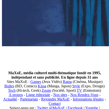
MaXoE, média culturel multi-thématique fondé en 1995,
indépendant et sans publicité. En ligne depuis 31 ans
Sites MaXoE :
Games
(Jeux Vidéo)
Rama
(Cinéma, Musique)
Bulles
(BD, Comics)
Kissa
(Manga, Japon)
Style
(Expo, Design)
Tech
(Hi-tech, Geek)
Zoom
(Société, Sport)
TV
(Emissions)
A propos
-
Ligne éditoriale
-
Nos sites
-
Nos Rendez-Vous
-
Actualité
-
Partenariats
-
Rejoindre MaXoE
-
Informations légales
-
Contact
Suivez-nous sur :
Twitter @MaXoE
|
Facebook
|
Youtube
|