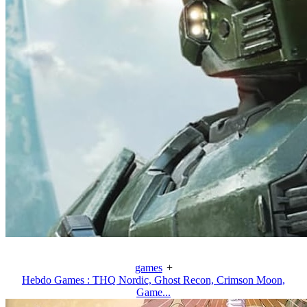
games
+
Hebdo Games : THQ Nordic, Ghost Recon, Crimson Moon,
Game...