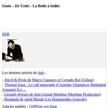
Sento – Dr Uriel – La Boîte à bulles
SEB
Les derniers articles de
Seb
:
-
Jekyll & Hyde de Marco Cannavo et Corrado Roi (Glénat)
-
Thorgal Saga : La cité mouvante d’Antoine Ozanam et Mohamed
Aouamri (Le ...
-
Lézards rêveurs de Jean Giraud Moebius (Moebius Production)
-
Buglands de Jared Muralt (Les Humanoïdes Associés)
Articles publiés : 1108
Voir
son blog