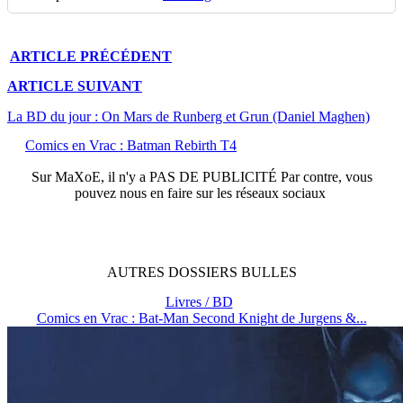
ARTICLE
PRÉCÉDENT
ARTICLE
SUIVANT
La BD du jour : On Mars de Runberg et Grun (Daniel Maghen)
Comics en Vrac : Batman Rebirth T4
Sur
MaXoE
, il n'y a
PAS DE PUBLICITÉ
Par contre, vous
pouvez nous en faire sur les réseaux sociaux
AUTRES
DOSSIERS
BULLES
Livres / BD
Comics en Vrac : Bat-Man Second Knight de Jurgens &...