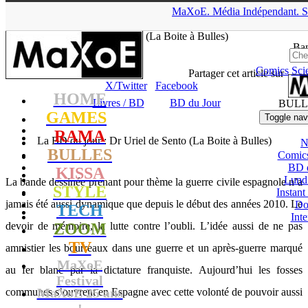
▲
MaXoE.
Média
Indépendant.
S
MaXoE
>
RAMA
>
Dossiers
>
Livres / BD
>
La BD du jour : Dr
Uriel de Sento (La Boite à Bulles)
Ban
Comics
Sci
Seb
- 03.07.18, 16:01
Partager cet article sur
X/Twitter
Facebook
HOME
Livres / BD
BD du Jour
BULL
GAMES
Toggle nav
RAMA
La BD du jour : Dr Uriel de Sento (La Boite à Bulles)
N
BULLES
Comic
BD 
KISSA
Lund
La bande dessinée prenant pour thème la guerre civile espagnole n’a
STYLE
Instant
jamais été aussi dynamique que depuis le début des années 2010. Le
Do
TECH
Int
devoir de mémoire, la lutte contre l’oubli. L’idée aussi de ne pas
ZOOM
TV
amnistier les bourreaux dans une guerre et un après-guerre marqué
MaXoE
au fer blanc par la dictature franquiste. Aujourd’hui les fosses
Festival
MaXoE 25 ans
communes s’ouvrent en Espagne avec cette volonté de pouvoir aussi
!