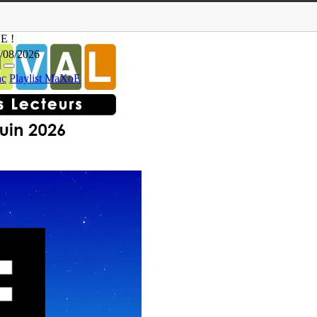
E !
/08/2026
ac
Playlist MaXoE