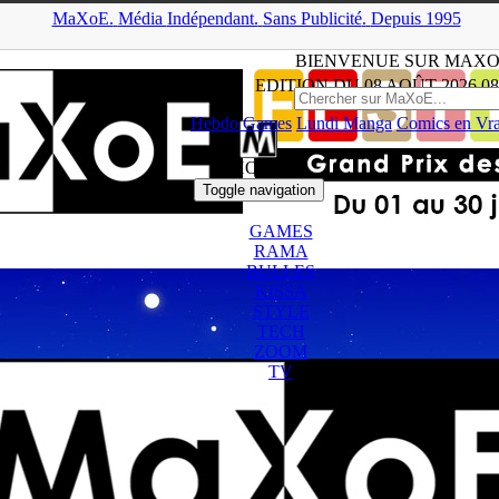
MaXoE.
Média
Indépendant.
▲
Sans Pub
licité
.
Depuis 1995
MaXoE
>
Festival
BIENVENUE SUR MAXO
EDITION DU
08 AOÛT 2026
08
Hebdo Games
Lundi Manga
Comics en Vr
HOME
Toggle navigation
GAMES
RAMA
BULLES
KISSA
STYLE
TECH
ZOOM
TV