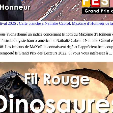
val 2026 : Carte blanche à Nathalie Cabrol, Maxôme d’Honneur de la
ous avons donné un indice concernant le nom du Maxôme d’Honneur qui
 de l’astrobiologiste franco-américaine Nathalie Cabrol ! Nathalie Cabrol 
98. Les lecteurs de MaXoE la connaissent déjà et l’apprécient beaucoup 
i remporté le Grand Prix des Lecteurs 2022. Si vous vous intéressez à ...