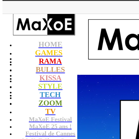
HOME
GAMES
RAMA
BULLES
KISSA
STYLE
TECH
ZOOM
TV
MaXoE Festival
MaXoE 25 ans !
Festival de Cannes