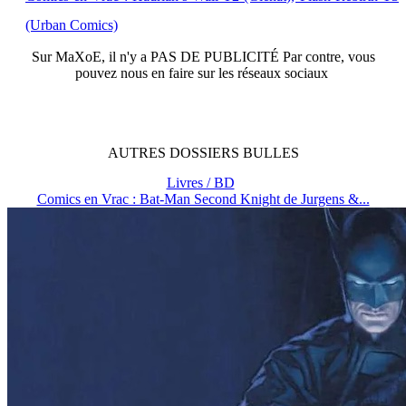
(Urban Comics)
Sur
MaXoE
, il n'y a
PAS DE PUBLICITÉ
Par contre, vous
pouvez nous en faire sur les réseaux sociaux
AUTRES
DOSSIERS
BULLES
Livres / BD
Comics en Vrac : Bat-Man Second Knight de Jurgens &...