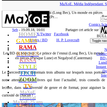
▲
MaXoE.
Média
Indépendant.
S
MaXoE
>
RAMA
>
Dossiers
>
Livres / BD
>
Les BD du
Mercredi : Le prince de l’ennui (Long Bec), Un monde en pièces
Ban
(Pr…
Comics
Sci
Seb
- 19.09.18, 16:01
Partager cet article sur
HOME
X/Twitter
Facebook
BULL
GAMES
Livres / BD
H. P. Lovecraft
Toggle nav
RAMA
N
BULLES
Les BD du Mercredi : Le prince de l’ennui (Long Bec), Un monde
Comic
en pièces (Presque Lune) et Negalyod (Casterman)
BD 
KISSA
Lund
STYLE
Instant
Do
TECH
Le mercredi c’est désormais trois albums sur lesquels nous portons
Int
ZOOM
notre attention. Trois livres qui font l’actualité, trois conseils de
TV
lecture, dans une diversité de genre et de format, pour aiguiser la
MaXoE
curiosité de chacun !
Festival
MaXoE 25 ans
!