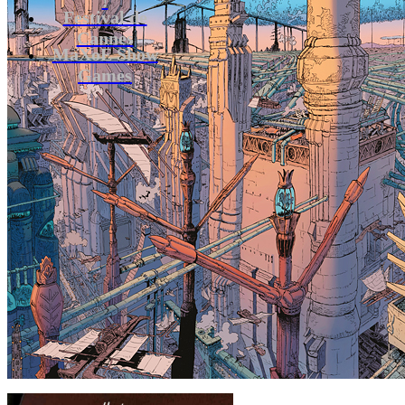
Festival de
Cannes
MaXoE Show
Games