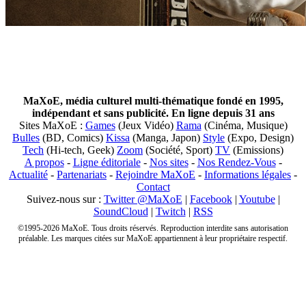
MaXoE, média culturel multi-thématique fondé en 1995,
indépendant et sans publicité. En ligne depuis 31 ans
Sites MaXoE :
Games
(Jeux Vidéo)
Rama
(Cinéma, Musique)
Bulles
(BD, Comics)
Kissa
(Manga, Japon)
Style
(Expo, Design)
Tech
(Hi-tech, Geek)
Zoom
(Société, Sport)
TV
(Emissions)
A propos
-
Ligne éditoriale
-
Nos sites
-
Nos Rendez-Vous
-
Actualité
-
Partenariats
-
Rejoindre MaXoE
-
Informations légales
-
Contact
Suivez-nous sur :
Twitter @MaXoE
|
Facebook
|
Youtube
|
SoundCloud
|
Twitch
|
RSS
©1995-2026 MaXoE. Tous droits réservés. Reproduction interdite sans autorisation
préalable. Les marques citées sur MaXoE appartiennent à leur propriétaire respectif.