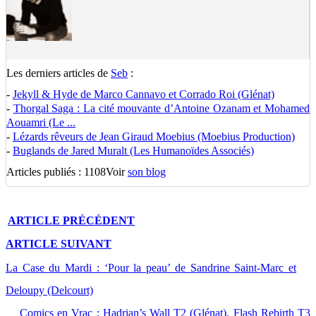
Les derniers articles de
Seb
:
-
Jekyll & Hyde de Marco Cannavo et Corrado Roi (Glénat)
-
Thorgal Saga : La cité mouvante d’Antoine Ozanam et Mohamed
Aouamri (Le ...
-
Lézards rêveurs de Jean Giraud Moebius (Moebius Production)
-
Buglands de Jared Muralt (Les Humanoïdes Associés)
Articles publiés : 1108
Voir
son blog
ARTICLE
PRÉCÉDENT
ARTICLE
SUIVANT
La Case du Mardi : ‘Pour la peau’ de Sandrine Saint-Marc et
Deloupy (Delcourt)
Comics en Vrac : Hadrian’s Wall T2 (Glénat), Flash Rebirth T3